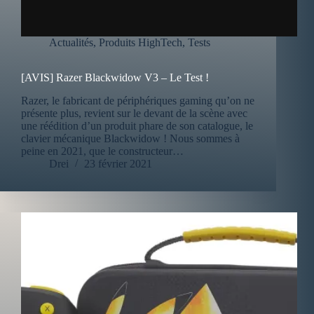
Actualités
,
Produits HighTech
,
Tests
[AVIS] Razer Blackwidow V3 – Le Test !
Razer, le fabricant de périphériques gaming qu’on ne
présente plus, revient sur le devant de la scène avec
une réédition d’un produit phare de son catalogue, le
clavier mécanique Blackwidow ! Nous sommes à
peine en 2021, que le constructeur…
Drei
23 février 2021