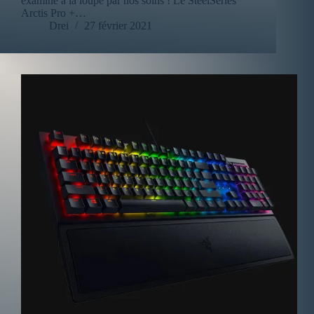
examiné à la loupe par nos soins ! Le SteelSeries
Arctis Pro +…
Drei
27 février 2021