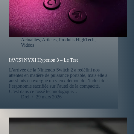
Actualités
,
Articles
,
Produits HighTech
,
Vidéos
[AVIS] NYXI Hyperion 3 – Le Test
L’arrivée de la Nintendo Switch 2 a redéfini nos
attentes en matière de puissance portable, mais elle a
aussi mis en exergue un vieux démon de l’industrie :
l’ergonomie sacrifiée sur l’autel de la compacité.
C’est dans ce fossé technologique…
Drei
29 mars 2026