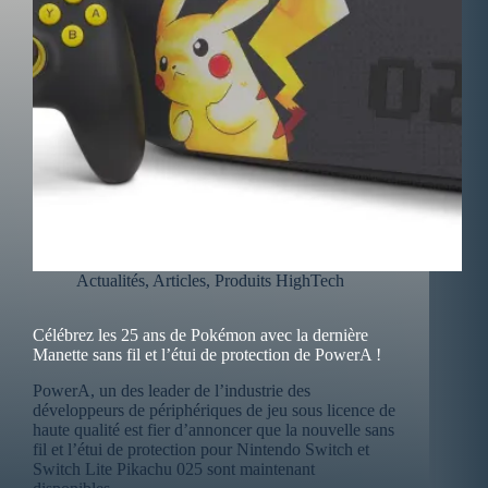
Actualités
,
Articles
,
Produits HighTech
Célébrez les 25 ans de Pokémon avec la dernière
Manette sans fil et l’étui de protection de PowerA !
PowerA, un des leader de l’industrie des
développeurs de périphériques de jeu sous licence de
haute qualité est fier d’annoncer que la nouvelle sans
fil et l’étui de protection pour Nintendo Switch et
Switch Lite Pikachu 025 sont maintenant