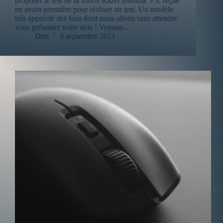
proposer le test de la souris Razer Basilisk V3, reçue
en avant-première pour réaliser un test. Un modèle
très apprécié des fans dont nous allons sans attendre
vous présenter notre avis ! Voyons…
Drei
9 septembre 2021