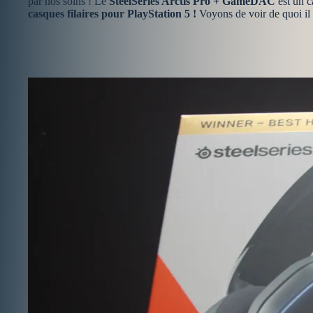
par nos soins ! Le
SteelSeries Arctis Pro + GameDAC
est un 
casques filaires pour PlayStation 5 !
Voyons de voir de quoi il 