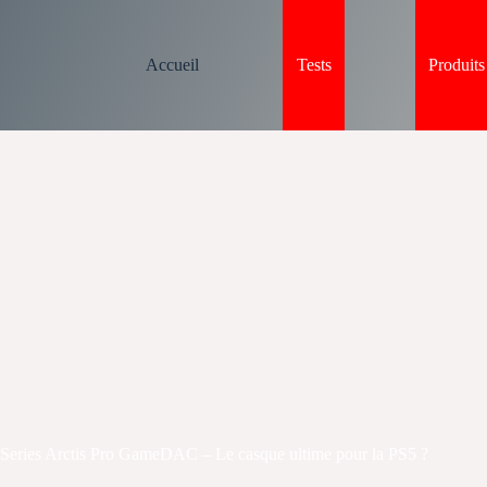
Accueil
Tests
Produit
lSeries Arctis Pro GameDAC – Le casque ultime pour la PS5 ?