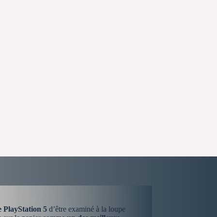
e PlayStation 5
d’être examiné à la loupe