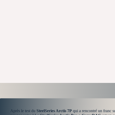
Après le test du
SteelSeries Arctis 7P
qui a rencontré un franc s