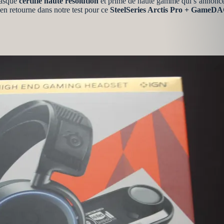
casque
certifié haute résolution
et primé de haute gamme qui s’annonce
en retourne dans notre test pour ce
SteelSeries Arctis Pro + GameDAC