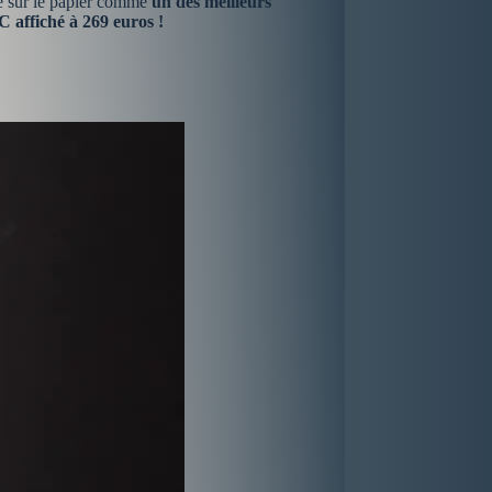
 sur le papier comme
un des meilleurs
 affiché à 269 euros !