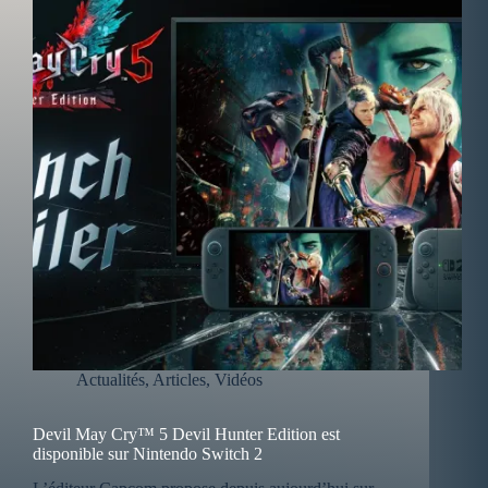
Actualités
,
Articles
,
Vidéos
Devil May Cry™ 5 Devil Hunter Edition est
disponible sur Nintendo Switch 2