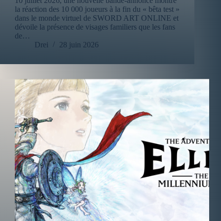
10 juillet 2026, une nouvelle bande-annonce montre
la réaction des 10 000 joueurs à la fin du « bêta test »
dans le monde virtuel de SWORD ART ONLINE et
dévoile la présence de visages familiers que les fans
de…
Drei
28 juin 2026