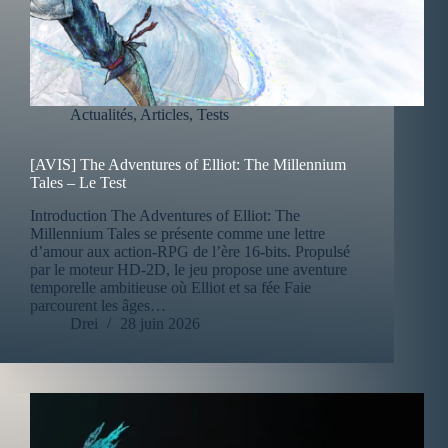
Actualités
,
Articles
,
Tests
[AVIS] The Adventures of Elliot: The Millennium
Tales – Le Test
Introduction The Adventures of Elliot: The
Millennium Tales se présente comme une lettre
d’amour aux action-RPG de l’ère 16-bits. Propulsé
par le moteur HD-2D, le jeu propose une aventure
temporelle ambitieuse où Elliot et sa fée Faie
parcourent les âges…
Drei
28 juin 2026