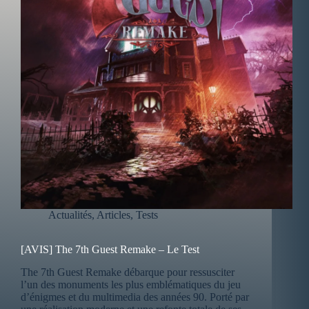
Actualités
,
Articles
,
Tests
[AVIS] The 7th Guest Remake – Le Test
The 7th Guest Remake débarque pour ressusciter
l’un des monuments les plus emblématiques du jeu
d’énigmes et du multimedia des années 90. Porté par