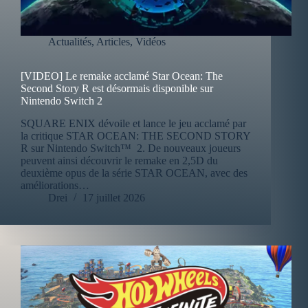
Actualités
,
Articles
,
Vidéos
[VIDEO] Le remake acclamé Star Ocean: The
Second Story R est désormais disponible sur
Nintendo Switch 2
SQUARE ENIX dévoile et lance le jeu acclamé par
la critique STAR OCEAN: THE SECOND STORY
R sur Nintendo Switch™ 2. De nouveaux joueurs
peuvent ainsi découvrir le remake en 2,5D du
deuxième opus de la série STAR OCEAN, avec des
améliorations…
Drei
17 juillet 2026