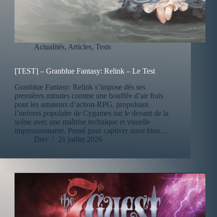
Actualités
,
Articles
,
Tests
[TEST] – Granblue Fantasy: Relink – Le Test
Granblue Fantasy: Relink s’impose dès ses
premières minutes comme une bouffée d’air frais
pour les amateurs d’action-RPG, propulsant
l’univers populaire de Cygames sur le devant de la
scène avec une maîtrise technique et visuelle
impressionnante. Pensé pour captiver aussi bien…
Drei
21 juillet 2026