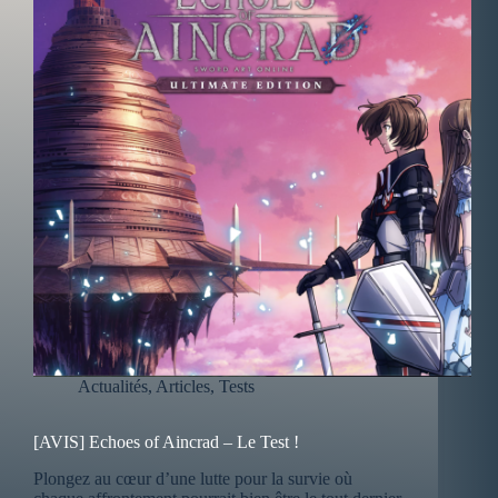
Actualités
,
Articles
,
Tests
[AVIS] Echoes of Aincrad – Le Test !
Plongez au cœur d’une lutte pour la survie où