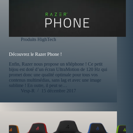
Produits HighTech
Découvrez le Razer Phone !
Enfin, Razer nous propose un téléphone ! Ce petit
bijou est doté d’un écran UltraMotion de 120 Hz qui
promet donc une qualité optimale pour tous vos
contenus multimédias, sans lag et avec une image
sublime ! En outre, il peut se…
Vesp-R
15 décembre 2017