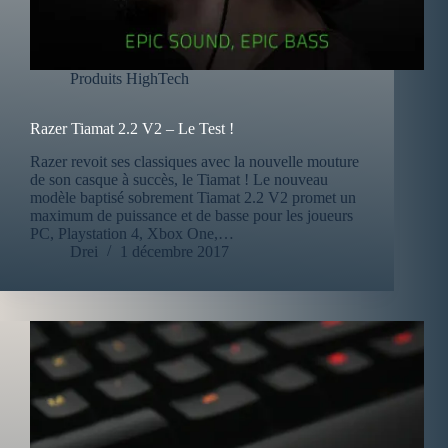
Produits HighTech
Razer Tiamat 2.2 V2 – Le Test !
Razer revoit ses classiques avec la nouvelle mouture
de son casque à succès, le Tiamat ! Le nouveau
modèle baptisé sobrement Tiamat 2.2 V2 promet un
maximum de puissance et de basse pour les joueurs
PC, Playstation 4, Xbox One,…
Drei
1 décembre 2017