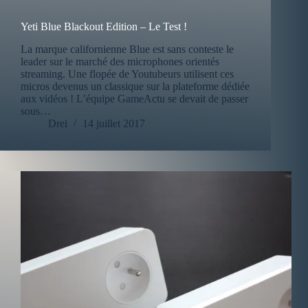
Yeti Blue Blackout Edition – Le Test !
La marque californienne Blue est sans conteste le
leader sur le marché des microphones orientés
streaming. Une flopée de Youtubeurs utilisent ces
micros devenus un classique sur la plateforme dédiée
aux vidéos ! L’équipe GameActu se devait de passer
sous…
Drei
14 juillet 2017