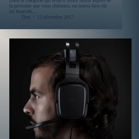
Dans la catégorie qui ferait d’office fureur auprès de
la personne que vous chérissez, on notera bien sûr
les fauteuils…
Drei
13 décembre 2017