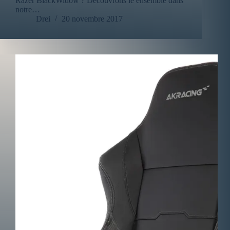
Razer BlackWidow ? Découvrons le ensemble dans
notre…
Drei
20 novembre 2017