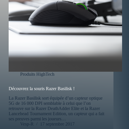
Produits HighTech
Découvrez la souris Razer Basilisk !
La Razer Basilisk sort équipée d’un capteur optique
5G de 16 000 DPI semblable à celui que l’on
retrouve sur la Razer DeathAdder Elite et la Razer
Lancehead Tournament Edition, un capteur qui a fait
ses preuves parmi les joueurs…
Vesp-R
17 septembre 2017