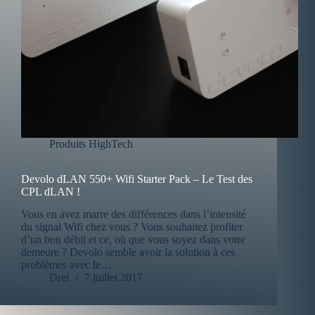
Produits HighTech
Devolo dLAN 550+ Wifi Starter Pack – Le Test des
CPL dLAN !
Vous en avez marre des différences dans l’intensité
du signal Wifi chez vous ? Vous souhaitez profiter
d’un bon débit et ce, où que vous soyez dans votre
demeure ? Devolo semble avoir la solution à ces
problèmes avec le…
Drei
7 juillet 2017