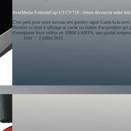
AverMedia ExtremeCap U3 CV710 : venez découvrir notre test 
C'est parti pour notre nuveau test goodies signé GameActu a
Derrière ce nom à rallonge se cache un boitier d'acquisition qui 
d'enregistrer leurs vidéos en 1080P à 60FPS, une qualité irrépr
Drei
2 juillet 2015