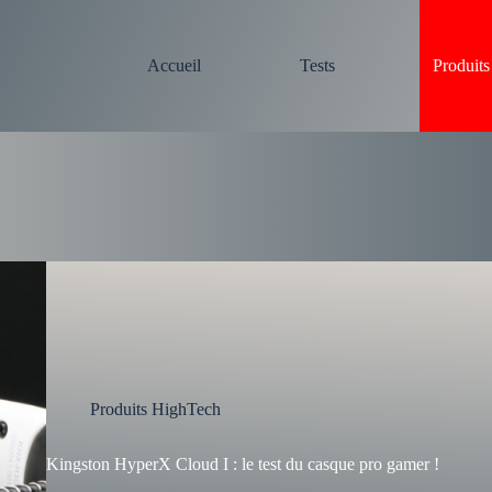
Accueil
Tests
Produit
Produits HighTech
Kingston HyperX Cloud I : le test du casque pro gamer !