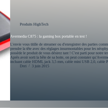
Produits HighTech
Avermedia C875 : la gaming box portable en test !
L'envie vous titille de streamer ou d'enregistrer des parties com
prendre la tête avec des réglages insurmontables pour les néoph
possède le produit de vous désirez tant ! C'est parti pour notre
Après avoir sorti la bête de sa boite, on peut constater qu'Averm
incluant cable HDMI, jack 3,5 mm, cable mini USB 2,0, cable Pla
Drei
3 juin 2015