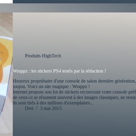
Produits HighTech
Wrappz : les stickers PS4 testés par la rédaction !
Heureux propriétaire d'une console de salon dernière génération,
joujou. Voici un site magique : Wrappz !
Internet propose son lot de stickers recouvrant votre console pré
de ceux-ci se résument souvent à des images classiques, ne rendant
ils sont tirés à des millions d'exemplaires...
Drei
3 mai 2015