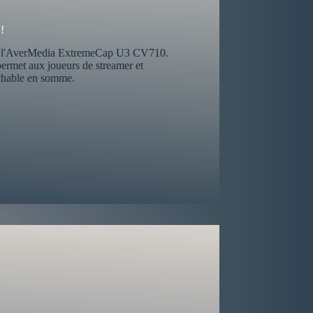
!
vec l'AverMedia ExtremeCap U3 CV710.
permet aux joueurs de streamer et
ochable en somme.