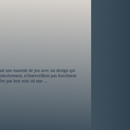
nt une manette de jeu avec un design qui
, sincèrement, n'émerveillent pas forcément
es par leur soin où une ...