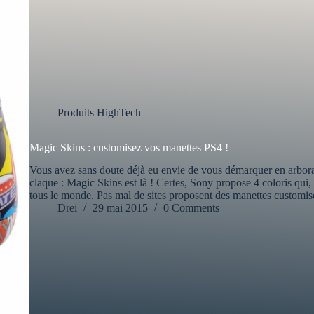
Produits HighTech
Magic Skins : customisez vos manettes PS4 !
Vous avez sans doute déjà eu envie de vous démarquer en arbora
claque : Magic Skins est là ! Certes, Sony propose 4 coloris qui
tous le monde. Pas mal de sites proposent des manettes customisé
Drei
29 mai 2015
0 Comments