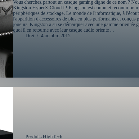
Vous cherchez partout un casque gaming digne de ce nom ? Nous 
Kingston HyperX Cloud I ! Kingston est connu et reconnu pour l
périphériques de stockage. Le monde de l'informatique, à l'écou
l'apparition d'accessoires de plus en plus performants et conçus
joueurs. Kingston a su se démarquer avec une gamme orientée
quoi il en retourne avec leur casque audio orienté ...
Drei
4 octobre 2015
Produits HighTech