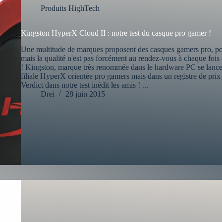
Produits HighTech
Kingston HyperX Cloud II : notre test du casque pro gamer !
Une multitude de marques proposent des casques gamers pro, pour
mais la qualité n'est pas forcément au rendez-vous à chaque fo
! Kingston, marque très renommée dans le hardware PC se lance 
filiale HyperX orientée pro gamers mais dans un registre de prix t
Verdict dans notre test inédit les amis ! ...
Drei
28 juin 2015