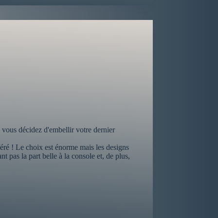
 vous décidez d'embellir votre dernier
féré ! Le choix est énorme mais les designs
 pas la part belle à la console et, de plus,