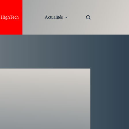
s HighTech
Actualités