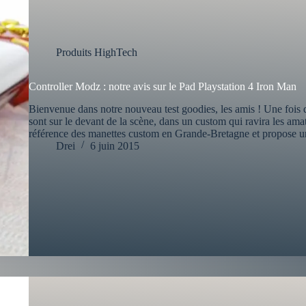
Produits HighTech
Controller Modz : notre avis sur le Pad Playstation 4 Iron Man
Bienvenue dans notre nouveau test goodies, les amis ! Une fois d
sont sur le devant de la scène, dans un custom qui ravira les ama
référence des manettes custom en Grande-Bretagne et propose un
Drei
6 juin 2015