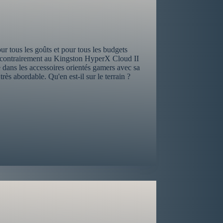
 tous les goûts et pour tous les budgets
is contrairement au Kingston HyperX Cloud II
dans les accessoires orientés gamers avec sa
rès abordable. Qu'en est-il sur le terrain ?