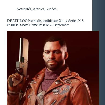
Actualités
,
Articles
,
Vidéos
DEATHLOOP sera disponible sur Xbox Series X|S
et sur le Xbox Game Pass le 20 septembre