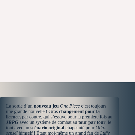
La sortie d’un
nouveau jeu
One Piece
c’est toujours
une grande nouvelle ! Gros
changement pour la
licence,
par contre, qui s’essaye pour la première fois au
JRPG
avec un système de combat au
tour par tour
, le
tout avec un
scénario original
chapeauté pour
Oda-
senseï
himself ! Étant moi-même un grand fan de
Luffy