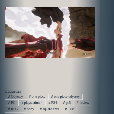
Étiquettes
#
Odyssey
#
one piece
#
one piece odyssey
#
PC
#
playstation 4
#
PS4
#
ps5
#
review
#
RPG
#
Sony
#
square enix
#
Test