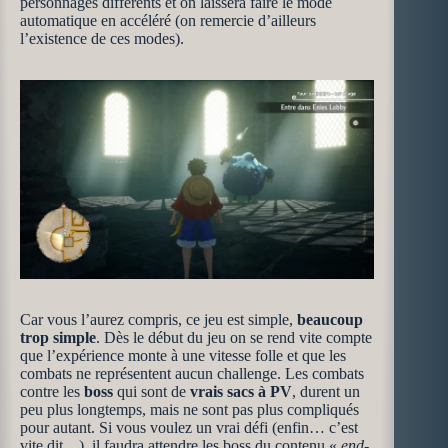
personnages différents et on laissera faire le mode
automatique en accéléré (on remercie d’ailleurs
l’existence de ces modes).
Car vous l’aurez compris, ce jeu est simple,
beaucoup
trop simple
. Dès le début du jeu on se rend vite compte
que l’expérience monte à une vitesse folle et que les
combats ne représentent aucun challenge. Les combats
contre les
boss
qui sont de
vrais sacs à PV
, durent un
peu plus longtemps, mais ne sont pas plus compliqués
pour autant. Si vous voulez un vrai défi (enfin… c’est
vite dit…), il faudra attendre les boss du contenu «
end-