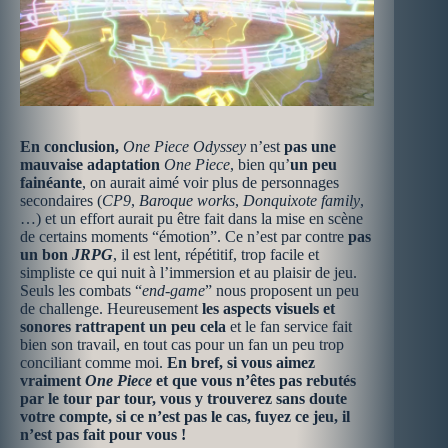
En conclusion,
One Piece Odyssey
n’est
pas une
mauvaise adaptation
One Piece
, bien qu’
un peu
fainéante
, on aurait aimé voir plus de personnages
secondaires (
CP9
,
Baroque works
,
Donquixote family
,
…) et un effort aurait pu être fait dans la mise en scène
de certains moments “émotion”. Ce n’est par contre
pas
un bon
JRPG
, il est lent, répétitif, trop facile et
simpliste ce qui nuit à l’immersion et au plaisir de jeu.
Seuls les combats “
end-game
” nous proposent un peu
de challenge. Heureusement
les aspects visuels et
sonores rattrapent un peu cela
et le fan service fait
bien son travail, en tout cas pour un fan un peu trop
conciliant comme moi.
En bref, si vous aimez
vraiment
One Piece
et que vous n’êtes pas rebutés
par le tour par tour, vous y trouverez sans doute
votre compte, si ce n’est pas le cas, fuyez ce jeu, il
n’est pas fait pour vous !