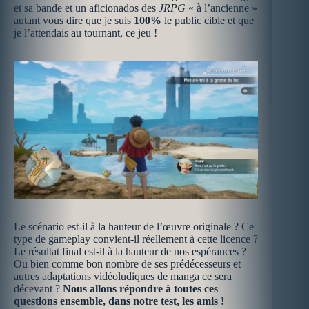
et sa bande et un aficionados des
JRPG
« à l’ancienne »
autant vous dire que je suis
100%
le public cible et que
je l’attendais au tournant, ce jeu !
Le scénario est-il à la hauteur de l’œuvre originale ? Ce
type de gameplay convient-il réellement à cette licence ?
Le résultat final est-il à la hauteur de nos espérances ?
Ou bien comme bon nombre de ses prédécesseurs et
autres adaptations vidéoludiques de manga ce sera
décevant ?
Nous allons répondre à toutes ces
questions ensemble, dans notre test, les amis !