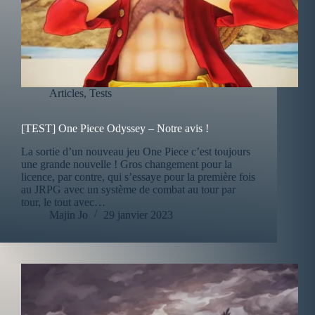
Articles
,
Tests
[TEST] One Piece Odyssey – Notre avis !
La sortie d’un nouveau jeu One Piece c’est toujours
une grande nouvelle ! Gros changement pour la
licence, par contre, qui s’essaye pour la première fois
au JRPG avec un système de combat au tour par
tour, le tout avec…
Majin Jo
29 janvier 2023