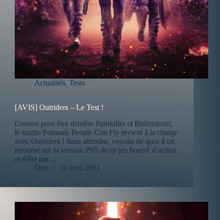
Actualités
,
Tests
[AVIS] Outriders – Le Test !
Connus pour être derrière Painkiller et Bulletstorm,
le studio Polonais People Can Fly revient à la charge
avec Outriders ! Sans attendre, voyons de quoi il en
retourne sur la version PS5 de ce jeu bourré d’action
et édité par…
Drei
19 avril 2021