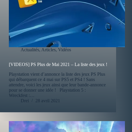
Actualités
,
Articles
,
Vidéos
[VIDEOS] PS Plus de Mai 2021 – La liste des jeux !
Playstation vient d’annonce la liste des jeux PS Plus
qui débarquent ce 4 mai sur PS5 et PS4 ! Sans
attendre, voici les jeux ainsi que leur bande-annonce
pour se donner une idée ! Playstation 5 :
Wreckfest :…
Drei
28 avril 2021