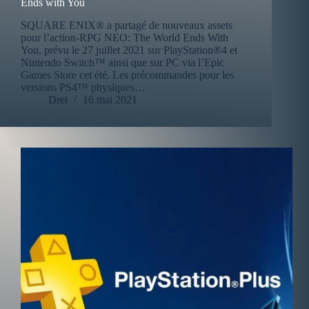
Ends with You
SQUARE ENIX® a partagé de nouveaux assets
pour l’action-RPG NEO: The World Ends With
You, prévu le 27 juillet 2021 sur PlayStation®4 et
Nintendo Switch™ ainsi que sur PC via l’Epic
Games Store cet été. Les précommandes pour les
versions PS4™ physiques…
Drei
16 mai 2021