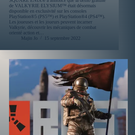
SQUARE ENIX® a annoncé que la démo gratuite
de VALKYRIE ELYSIUM™ était désormais
disponible en exclusivité sur les consoles
PlayStation®5 (PS5™) et PlayStation®4 (PS4™).
Les joueuses et les joueurs peuvent incarner
Valkyrie, découvrir les mécaniques de combat
orienté action et…
Majin Jo
15 septembre 2022