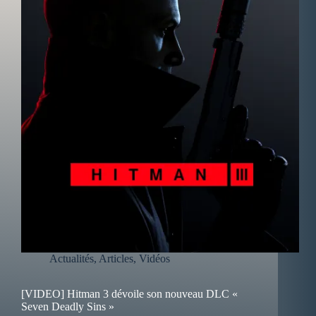
Actualités
,
Articles
,
Vidéos
[VIDEO] Hitman 3 dévoile son nouveau DLC «
Seven Deadly Sins »