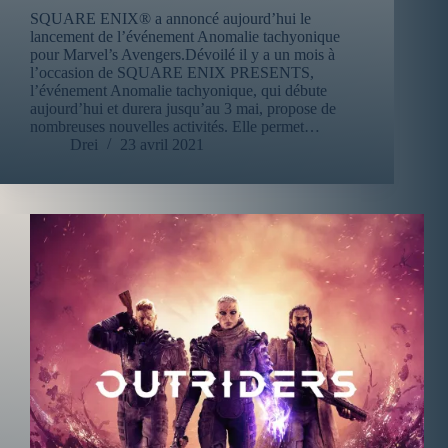
SQUARE ENIX® a annoncé aujourd’hui le
lancement de l’événement Anomalie tachyonique
pour Marvel’s Avengers.Dévoilé il y a un mois à
l’occasion de SQUARE ENIX PRESENTS,
l’événement Anomalie tachyonique, qui débute
aujourd’hui et durera jusqu’au 3 mai, propose de
nombreuses nouvelles activités. Elle permet…
Drei
23 avril 2021