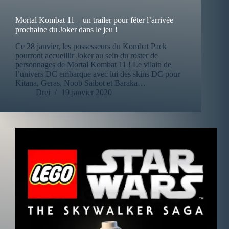
Mortal Kombat 11 – un trailer pour fêter l’arrivée
prochaine du Joker dans le jeu !
Ce 28 janvier, les possesseurs du Kombat Pack
pourront accueillir Joker au sein du roster de
personnages de Mortal Kombat 11 ! Le vilain de
l’univers DC embarque avec lui des skins DC pour
Kitana, Geras, Noob Saibot et Baraka…
Drei
19 janvier 2020