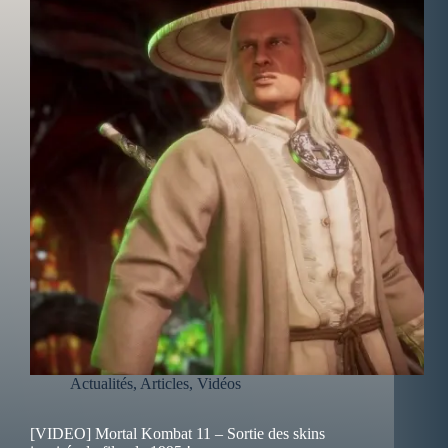
Actualités
,
Articles
,
Vidéos
[VIDEO] Mortal Kombat 11 – Sortie des skins