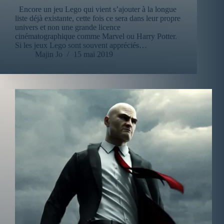
Encore un jeu Lego qui vient s’ajouter à la longue
liste déjà existante, cette fois ce sera dans leur propre
univers et non une grande licence
cinématographique comme Marvel ou Harry Potter.
Si les jeux Lego sont souvent appréciés…
Majin Jo
15 mai 2019