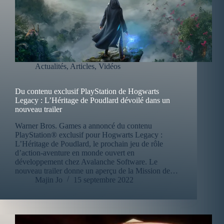
Actualités
,
Articles
,
Vidéos
Du contenu exclusif PlayStation de Hogwarts
Legacy : L’Héritage de Poudlard dévoilé dans un
nouveau trailer
Warner Bros. Games a annoncé du contenu
PlayStation® exclusif pour Hogwarts Legacy :
L’Héritage de Poudlard, le prochain jeu de rôle
d’action-aventure en monde ouvert en
développement chez Avalanche Software. Le
nouveau trailer donne un aperçu de la Mission de…
Majin Jo
15 septembre 2022