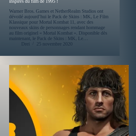
inspirés du film de 1995 !
Warner Bros. Games et NetherRealm Studios ont
dévoilé aujourd’hui le Pack de Skins : MK, Le Film
Klassique pour Mortal Kombat 11, avec des
nouveaux skins de personnages rendant hommage
au film originel « Mortal Kombat ». Disponible dès
maintenant, le Pack de Skins : MK, Le…
Drei
25 novembre 2020