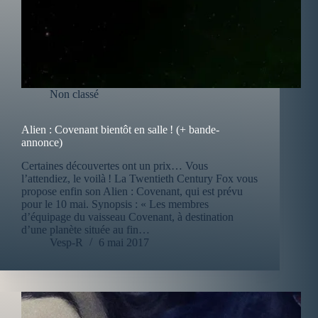
Non classé
Alien : Covenant bientôt en salle ! (+ bande-
annonce)
Certaines découvertes ont un prix… Vous
l’attendiez, le voilà ! La Twentieth Century Fox vous
propose enfin son Alien : Covenant, qui est prévu
pour le 10 mai. Synopsis : « Les membres
d’équipage du vaisseau Covenant, à destination
d’une planète située au fin…
Vesp-R
6 mai 2017