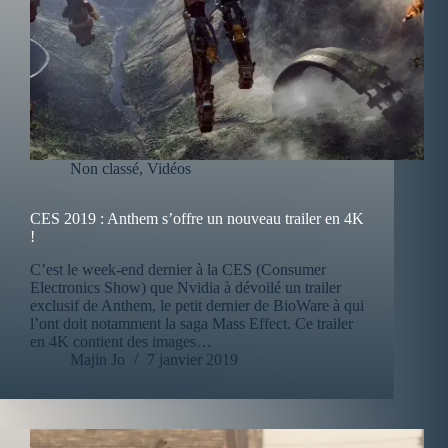
Non classé
,
Vidéos
CES 2019 : Anthem s’offre un nouveau trailer en 4K
!
C’est le week-end dernier à la CES (Consumer
Electronics Show) que Nvidia à dévoilé un trailer
exclusif de Anthem, le petit dernier de BioWare à qui
l’ont doit notamment la saga Mass Effect. Ce trailer
en 4K contient des images…
Majin Jo
7 janvier 2019