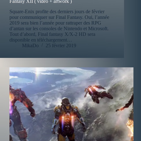
Fantasy XII ( vidéo + artwork )
Square-Enix profite des derniers jours de février
pour communiquer sur Final Fantasy. Oui, l’année
2019 sera bien l’année pour rattraper des RPG
d’antan sur les consoles de Nintendo et Microsoft.
Tout d’abord, Final fantasy X/X-2 HD sera
disponible en téléchargement…
MikaDo
25 février 2019