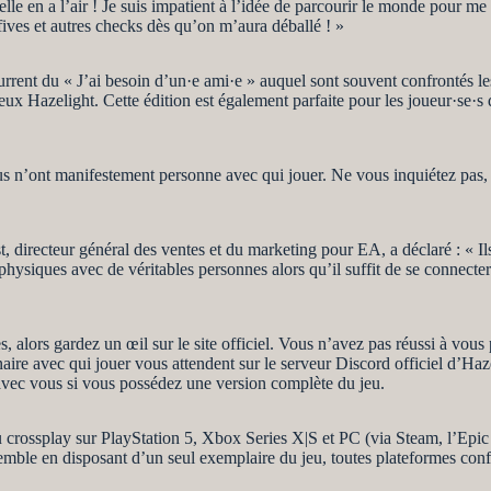
’elle en a l’air ! Je suis impatient à l’idée de parcourir le monde pour
 fives et autres checks dès qu’on m’aura déballé ! »
rrent du « J’ai besoin d’un·e ami·e » auquel sont souvent confrontés le
eux Hazelight. Cette édition est également parfaite pour les joueur·se·s 
 n’ont manifestement personne avec qui jouer. Ne vous inquiétez pas, j’
t, directeur général des ventes et du marketing pour EA, a déclaré : « I
physiques avec de véritables personnes alors qu’il suffit de se connecter
es, alors gardez un œil sur le site officiel. Vous n’avez pas réussi à vo
ire avec qui jouer vous attendent sur le serveur Discord officiel d’Haze
 avec vous si vous possédez une version complète du jeu.
eu crossplay sur PlayStation 5, Xbox Series X|S et PC (via Steam, l’Epi
emble en disposant d’un seul exemplaire du jeu, toutes plateformes con