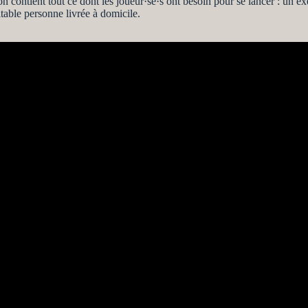
on contient tout ce dont les joueur·se·s ont besoin pour se lancer : un 
itable personne livrée à domicile.