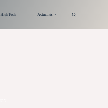
s HighTech
Actualités
TION