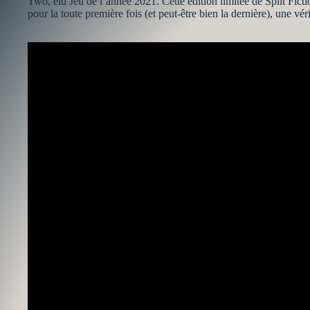
Two, élu Jeu de l’année 2021. Cette édition limitée de Split Ficti
pour la toute première fois (et peut-être bien la dernière), une vér