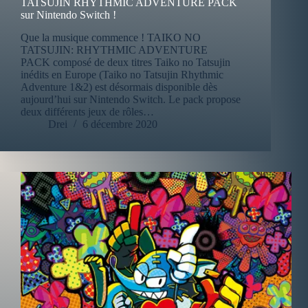
TATSUJIN RHYTHMIC ADVENTURE PACK
sur Nintendo Switch !
Que la musique commence ! TAIKO NO
TATSUJIN: RHYTHMIC ADVENTURE
PACK composé de deux titres Taiko no Tatsujin
inédits en Europe (Taiko no Tatsujin Rhythmic
Adventure 1&2) est désormais disponible dès
aujourd’hui sur Nintendo Switch. Le pack propose
deux différents jeux de rôles…
Drei
6 décembre 2020