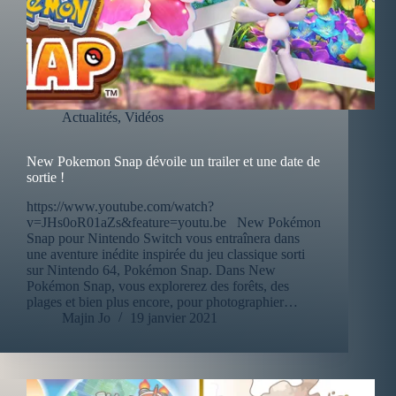
Actualités
,
Vidéos
New Pokemon Snap dévoile un trailer et une date de
sortie !
https://www.youtube.com/watch?
v=JHs0oR01aZs&feature=youtu.be New Pokémon
Snap pour Nintendo Switch vous entraînera dans
une aventure inédite inspirée du jeu classique sorti
sur Nintendo 64, Pokémon Snap. Dans New
Pokémon Snap, vous explorerez des forêts, des
plages et bien plus encore, pour photographier…
Majin Jo
19 janvier 2021