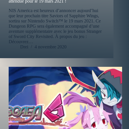
attendue pour le 19 mars 2021 !
NIS America est heureux d’annoncer aujourd’hui
que leur prochain titre Saviors of Sapphire Wings,
sortira sur Nintendo Switch™ le 19 mars 2021. Ce
Dungeon RPG sera également accompagné d’une
aventure supplémentaire avec le jeu bonus Stranger
of Sword City Revisited. À propos du jeu :
Découvrez…
Drei
4 novembre 2020