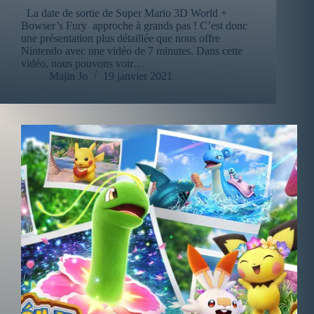
La date de sortie de Super Mario 3D World +
Bowser’s Fury approche à grands pas ! C’est donc
une présentation plus détaillée que nous offre
Nintendo avec une vidéo de 7 minutes. Dans cette
vidéo, nous pouvons voir…
Majin Jo
19 janvier 2021