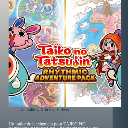
Actualités
,
Articles
,
Vidéos
Un trailer de lanchement pour TAIKO NO