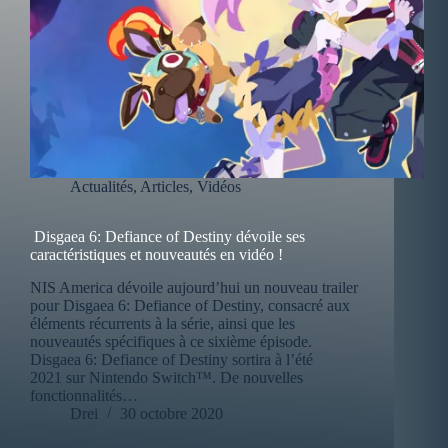
Actualités
,
Articles
,
Vidéos
Disgaea 6: Defiance of Destiny dévoile ses
caractéristiques et nouveautés en vidéo !
NIS America dévoile aujourd’hui un nouveau trailer
pour Disgaea 6: Defiance of Destiny, consacré aux
éléments récurrents à la série, ainsi que les
nouveautés spécifiques à ce sixième épisode.
Disgaea 6: Defiance of Destiny sortira à l’été
2021 sur Nintendo Switch™. De nouvelles
fonctionnalités…
Drei
30 octobre 2020