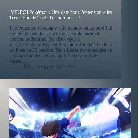
[VIDEO] Pokémon : Une date pour l’extension « les
Terres Enneigées de la Couronne » !
The Pokémon Company et Nintendo ont aujourd’hui
dévoilé la date de sortie de la seconde partie du
contenu additionnel des deux opus à
succès Pokémon Épée et Pokémon Bouclier. Celle-ci
est fixée au 23 octobre. Dans Les terres enneigées de
la Couronne, les joueurs partiront explorer de
vastes…
Drei
29 septembre 2020