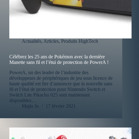
Actualités
,
Articles
,
Produits HighTech
Célébrez les 25 ans de Pokémon avec la dernière
Manette sans fil et l’étui de protection de PowerA !
PowerA, un des leader de l’industrie des
développeurs de périphériques de jeu sous licence de
haute qualité est fier d’annoncer que la nouvelle sans
fil et l’étui de protection pour Nintendo Switch et
Switch Lite Pikachu 025 sont maintenant
disponibles…
Majin Jo
17 février 2021