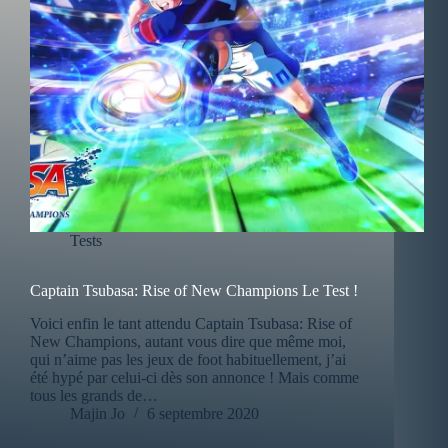
Tests
Captain Tsubasa: Rise of New Champions Le Test !
Voici enfin le tant attendu Captain Tsubasa: Rise of
New Champions, autant vous dire que même moi,
qui n’aime pas les jeux de foot habituellement, j’ai
été hypé par celui-ci dès son annonce ! Mais comme
tous les grands de…
Majin Jo
6 septembre 2020