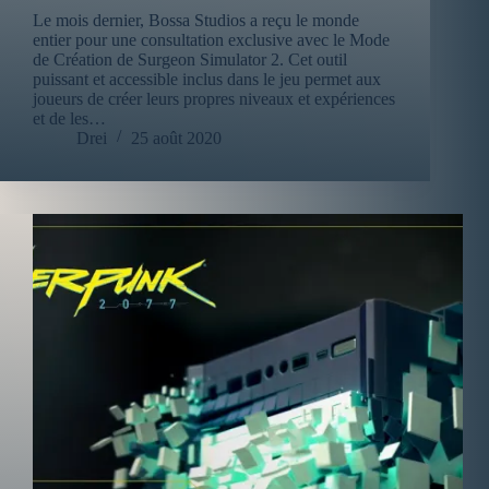
Le mois dernier, Bossa Studios a reçu le monde
entier pour une consultation exclusive avec le Mode
de Création de Surgeon Simulator 2. Cet outil
puissant et accessible inclus dans le jeu permet aux
joueurs de créer leurs propres niveaux et expériences
et de les…
Drei
25 août 2020