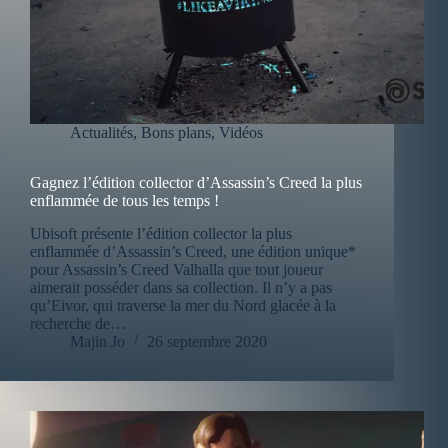
Actualités
,
Bons plans
,
Vidéos
Gagnez l’édition collector d’Assassin’s Creed la plus
enflammée de tous les temps !
Ubisoft présente l’édition collector la plus
enflammée d’Assassin’s Creed, une édition unique*
pour Assassin’s Creed Valhalla que tout joueur
aimerait posséder dans sa collection. Il n’y a pas
qu’Eivor, qui traverse la mer du Nord glacée à la
recherche de…
Majin Jo
26 septembre 2020