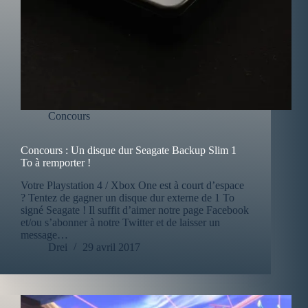
Concours
Concours : Un disque dur Seagate Backup Slim 1
To à remporter !
Votre Playstation 4 / Xbox One est à court d’espace
? Tentez de gagner un disque dur externe de 1 To
signé Seagate ! Il suffit d’aimer notre page Facebook
et/ou s’abonner à notre Twitter et de laisser un
message…
Drei
29 avril 2017