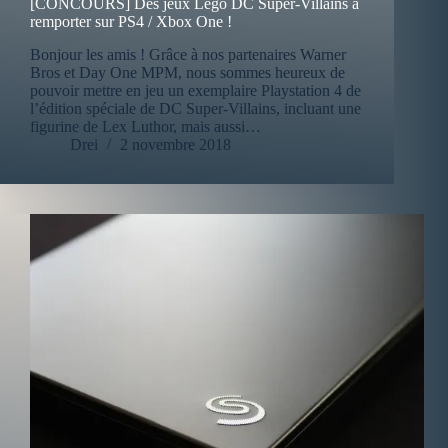
[CONCOURS] Des jeux Lego DC Super-Villains à
remporter sur PS4 / Xbox One !
Bonjour les amis ! Grâce à nos partenaires Warner
Bros et Day One MPM, nous sommes heureux de
pouvoir mettre en jeu un exemplaire Playstation 4 de
l’édition spéciale de DC Super-Villains, incluant une
figurine de Lex Luthor, mais aussi…
Drei
2 novembre 2018