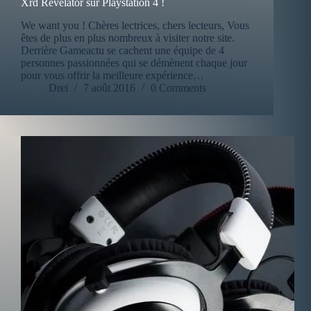
Xrd Revelator sur Playstation 4 !
We want you ! Chères lectrices, chers lecteurs, Vous
êtes de plus en plus nombreux à visiter notre site.
Derrière Gameactu se cachent une équipe de 4
personnes passionnées qui se démènent chaque jour
pour vous offrir la meilleure expérience…
Drei
7 août 2016
0 Comments