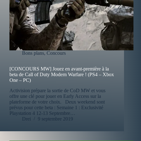
Bons plans
,
Concours
[CONCOURS MW] Jouez en avant-première à la
beta de Call of Duty Modern Warfare ! (PS4 – Xbox
One – PC)
Activision prépare la sortie de CoD MW et vous
offre une clé pour jouer en Early Access sur la
plateforme de votre choix. Deux weekend sont
prévus pour cette beta : Semaine 1 : Exclusivité
Playstation 4 12-13 Septembre…
Drei
9 septembre 2019