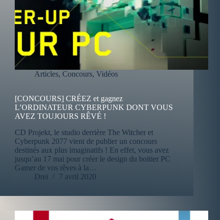
Articles
,
Concours
,
Vidéos
[CONCOURS] CRÉEZ et gagnez
L’ORDINATEUR CYBERPUNK DONT VOUS
AVEZ TOUJOURS RÊVÉ !
CD Projekt, le studio derrière The Witcher et
Cyberpunk 2077 vient de publier un concours
destinés aux plus imaginatifs ! En effet, vous avez
jusqu’au 17 mai pour créer le design du boitier PC
Gamer de vos rêves à la…
Drei
7 avril 2020