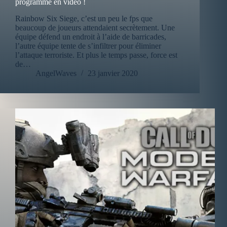
programme en vidéo !
Rainbow Six Siege, c’est un peu le fps que
beaucoup de joueurs attendaient secrètement. Une
équipe défend un endroit à l’aide de barricades,
l’autre équipe tente de s’infiltrer pour éliminer
l’attaque terroriste. Et plus le temps passe, force est
de…
AngelWaves
23 janvier 2020