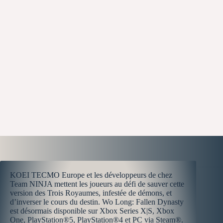
KOEI TECMO Europe et les développeurs de chez
Team NINJA mettent les joueurs au défi de sauver cette
version des Trois Royaumes, infestée de démons, et
d’inverser le cours du destin. Wo Long: Fallen Dynasty
est désormais disponible sur Xbox Series X|S, Xbox
One, PlayStation®5, PlayStation®4 et PC via Steam®.