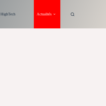
s HighTech
Actualités