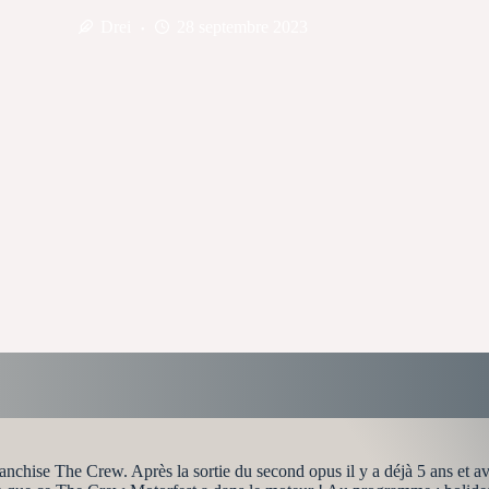
Drei
28 septembre 2023
franchise The Crew. Après la sortie du second opus il y a déjà 5 ans et 