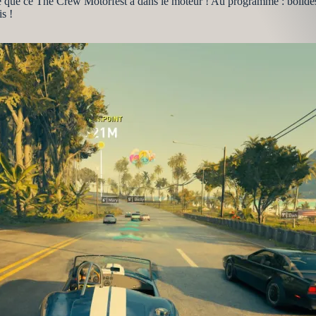
r ce que ce The Crew Motorfest a dans le moteur ! Au programme : bolides
is !