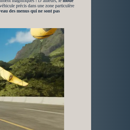
aiment magnifiques ! D’ailleurs, le
mode
n véhicule précis dans une zone particulère
veau des menus qui ne sont pas