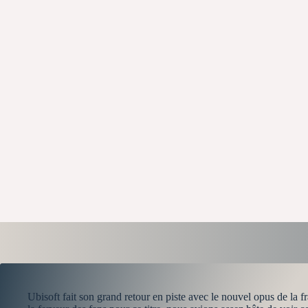
Ubisoft fait son grand retour en piste avec le nouvel opus de la 