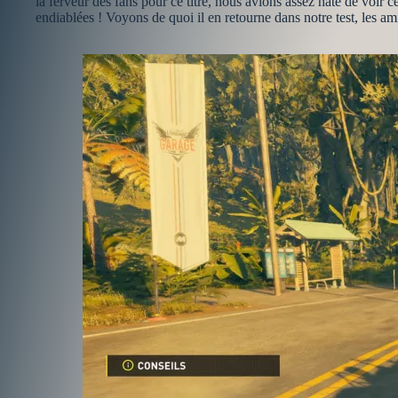
la ferveur des fans pour ce titre, nous avions assez hâte de voi
endiablées ! Voyons de quoi il en retourne dans notre test, les am