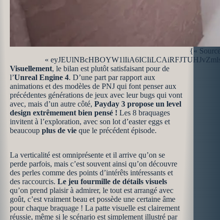
{« Sourc
« eyJEUlNBcHBOYW1lIiA6ICIiLCAiRFJTUHJvZmls
Visuellement
, le bilan est plutôt satisfaisant pour de
l’
Unreal Engine 4
. D’une part par rapport aux
animations et des modèles de PNJ qui font penser aux
précédentes générations de jeux avec leur bugs qui vont
avec, mais d’un autre côté,
Payday 3 propose un level
design extrêmement bien pensé !
Les 8 braquages
invitent à l’exploration, avec son lot d’easter eggs et
beaucoup
plus de vie
que le précédent épisode.
La verticalité est omniprésente et il arrive qu’on se
perde parfois, mais c’est souvent ainsi qu’on découvre
des perles comme des points d’intérêts intéressants et
des raccourcis.
Le jeu fourmille de détails visuels
qu’on prend plaisir à admirer, le tout est arrangé avec
goût, c’est vraiment beau et possède une certaine âme
pour chaque braquage ! La patte visuelle est clairement
réussie, même si le scénario est simplement illustré par