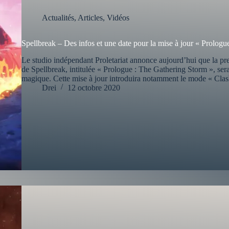
Actualités
,
Articles
,
Vidéos
Spellbreak – Des infos et une date pour la mise à jour « Prolog
Le studio indépendant Proletariat annonce aujourd’hui que la pr
de Spellbreak, intitulée « Prologue : The Gathering Storm », sera 
magique. Cette mise à jour introduira notamment le mode « Cla
Drei
12 octobre 2020