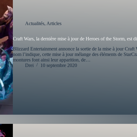
Actualités
,
Articles
Craft Wars, la dernière mise à jour de Heroes of the Storm, est d
Blizzard Entertainment annonce la sortie de la mise à jour Cra
nom l’indique, cette mise à jour mélange des éléments de StarCr
montures font ainsi leur apparition, de…
Drei
10 septembre 2020