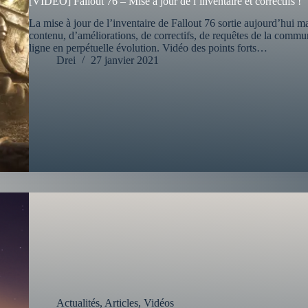
[VIDEO] Fallout 76 – Mise à jour de l’inventaire et correctifs !
La mise à jour de l’inventaire de Fallout 76 sortie aujourd’hui 
contenu, d’améliorations, de correctifs, de requêtes de la comm
ligne en perpétuelle évolution. Vidéo des points forts…
Drei
27 janvier 2021
Actualités
,
Articles
,
Vidéos