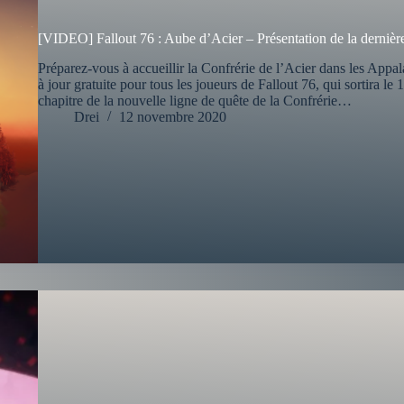
[VIDEO] Fallout 76 : Aube d’Acier – Présentation de la dernière 
Préparez-vous à accueillir la Confrérie de l’Acier dans les App
à jour gratuite pour tous les joueurs de Fallout 76, qui sortira l
chapitre de la nouvelle ligne de quête de la Confrérie…
Drei
12 novembre 2020