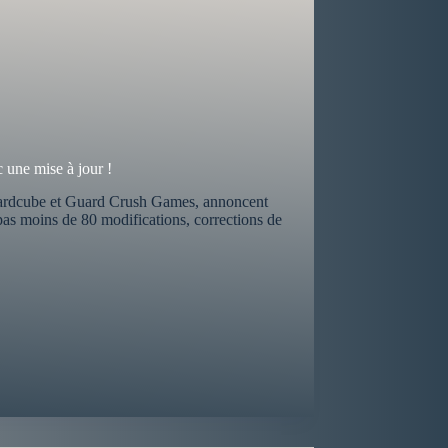
 une mise à jour !
zardcube et Guard Crush Games, annoncent
 pas moins de 80 modifications, corrections de