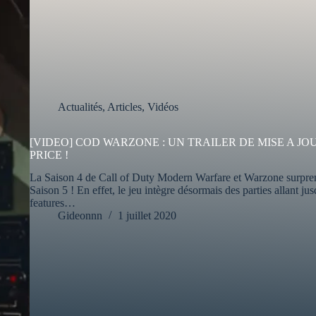
Actualités
,
Articles
,
Vidéos
[VIDEO] COD WARZONE : UN TRAILER DE MISE A J
PRICE !
La Saison 4 de Call of Duty Modern Warfare et Warzone surprenn
Saison 5 ! En effet, le jeu intègre désormais des parties allant j
features…
Gideonnn
1 juillet 2020