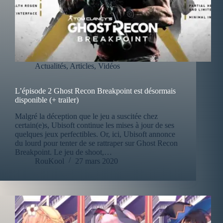
Actualités
,
Articles
,
Vidéos
L’épisode 2 Ghost Recon Breakpoint est désormais
disponible (+ trailer)
Malgré la déception que le jeu a suscitée chez
certain(e)s, Ubisoft continue les mises à jour de ses
quelques jeux perfectibles. Or, ici, Ubisoft annonce
du lourd pour tenter de se rattraper sur Ghost Recon
Breakpoint. Le jeu de shoot,…
RouKool
27 mars 2020