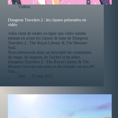
Vidéos
Dungeon Travelers 2 : les classes présentées en
vidéo
Atlus vient de mettre en ligne une vidéo inédite
mettant en avant les classes de base de Dungeon
Travelers 2 : The Royal Library & The Monster
Seal.
Nous retrouvons donc un descriptif du combattant,
du mage, du support, de l'archer et du joker.
Dungeon Travelers 2 : The Royal Library & The
Monster Seal devrait sortir en fin d'année sur nos PS
Vita...
Drei
25 mai 2015