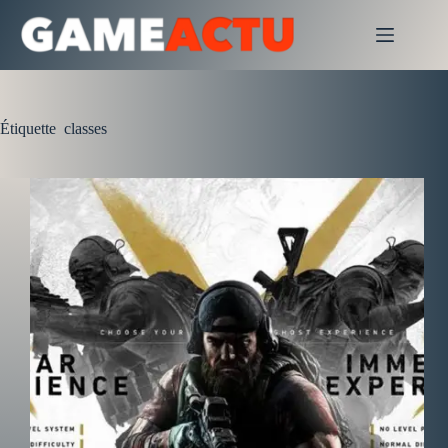
Passer
au
contenu
Étiquette
classes