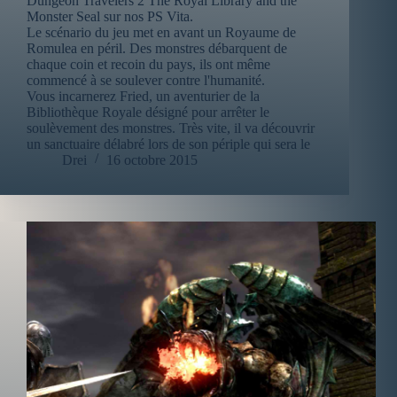
Dungeon Travelers 2 The Royal Library and the
Monster Seal sur nos PS Vita.
Le scénario du jeu met en avant un Royaume de
Romulea en péril. Des monstres débarquent de
chaque coin et recoin du pays, ils ont même
commencé à se soulever contre l'humanité.
Vous incarnerez Fried, un aventurier de la
Bibliothèque Royale désigné pour arrêter le
soulèvement des monstres. Très vite, il va découvrir
un sanctuaire délabré lors de son périple qui sera le
Drei
16 octobre 2015