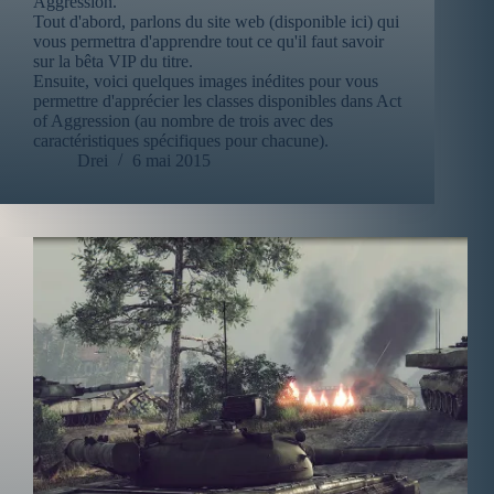
Aggression.
Tout d'abord, parlons du site web (disponible ici) qui
vous permettra d'apprendre tout ce qu'il faut savoir
sur la bêta VIP du titre.
Ensuite, voici quelques images inédites pour vous
permettre d'apprécier les classes disponibles dans Act
of Aggression (au nombre de trois avec des
caractéristiques spécifiques pour chacune).
Drei
6 mai 2015