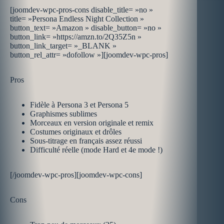
[joomdev-wpc-pros-cons disable_title= »no »
title= »Persona Endless Night Collection »
button_text= »Amazon » disable_button= »no »
button_link= »https://amzn.to/2Q35Z5n »
button_link_target= »_BLANK »
button_rel_attr= »dofollow »][joomdev-wpc-pros]
Pros
Fidèle à Persona 3 et Persona 5
Graphismes sublimes
Morceaux en version originale et remix
Costumes originaux et drôles
Sous-titrage en français assez réussi
Difficulté réelle (mode Hard et 4e mode !)
[/joomdev-wpc-pros][joomdev-wpc-cons]
Cons