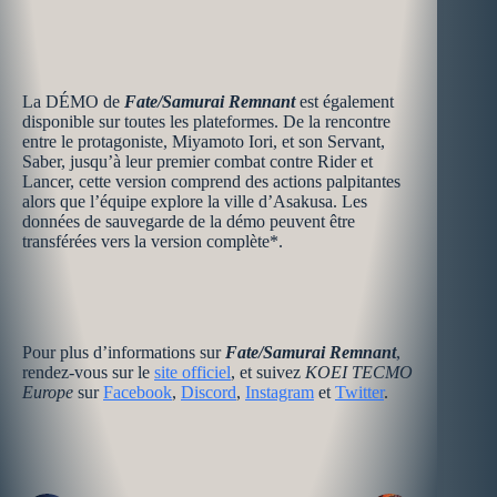
La DÉMO de
Fate/Samurai Remnant
est également
disponible sur toutes les plateformes. De la rencontre
entre le protagoniste, Miyamoto Iori, et son Servant,
Saber, jusqu’à leur premier combat contre Rider et
Lancer, cette version comprend des actions palpitantes
alors que l’équipe explore la ville d’Asakusa. Les
données de sauvegarde de la démo peuvent être
transférées vers la version complète*.
Pour plus d’informations sur
Fate/Samurai Remnant
,
rendez-vous sur le
site officiel
, et suivez
KOEI TECMO
Europe
sur
Facebook
,
Discord
,
Instagram
et
Twitter
.