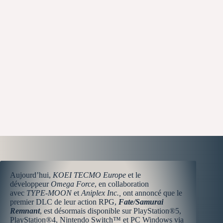
Aujourd’hui,
KOEI TECMO Europe
et le
développeur
Omega Force
, en collaboration
avec
TYPE-MOON
et
Aniplex Inc.,
ont annoncé que le
premier DLC de leur action RPG,
Fate/Samurai
Remnant
, est désormais disponible sur PlayStation®5,
PlayStation®4, Nintendo Switch™ et PC Windows via