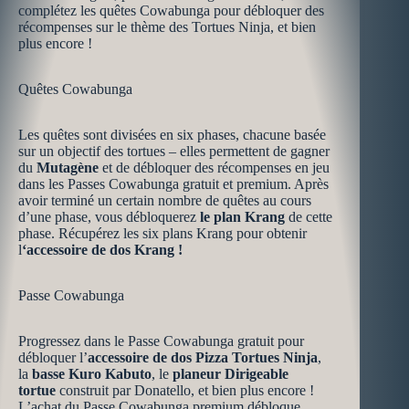
complétez les quêtes Cowabunga pour débloquer des
récompenses sur le thème des Tortues Ninja, et bien
plus encore !
Quêtes Cowabunga
Les quêtes sont divisées en six phases, chacune basée
sur un objectif des tortues – elles permettent de gagner
du
Mutagène
et de débloquer des récompenses en jeu
dans les Passes Cowabunga gratuit et premium. Après
avoir terminé un certain nombre de quêtes au cours
d’une phase, vous débloquerez
le plan Krang
de cette
phase. Récupérez les six plans Krang pour obtenir
l
‘accessoire de dos Krang !
Passe Cowabunga
Progressez dans le Passe Cowabunga gratuit pour
débloquer l’
accessoire de dos Pizza Tortues Ninja
,
la
basse Kuro Kabuto
, le
planeur Dirigeable
tortue
construit par Donatello, et bien plus encore !
L’achat du Passe Cowabunga premium débloque