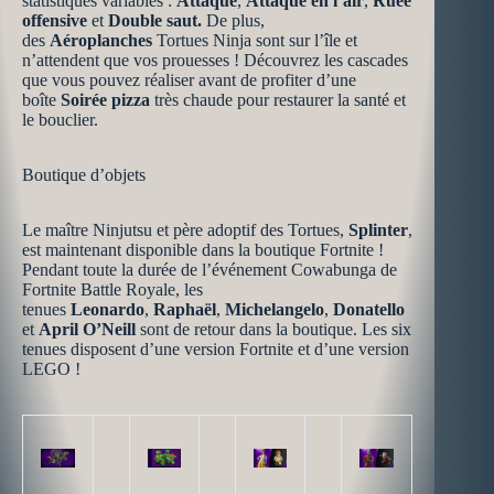
statistiques variables :
Attaque
,
Attaque en l’air
,
Ruée
offensive
et
Double saut.
De plus,
des
Aéroplanches
Tortues Ninja sont sur l’île et
n’attendent que vos prouesses ! Découvrez les cascades
que vous pouvez réaliser avant de profiter d’une
boîte
Soirée pizza
très chaude pour restaurer la santé et
le bouclier.
Boutique d’objets
Le maître Ninjutsu et père adoptif des Tortues,
Splinter
,
est maintenant disponible dans la boutique Fortnite !
Pendant toute la durée de l’événement Cowabunga de
Fortnite Battle Royale, les
tenues
Leonardo
,
Raphaël
,
Michelangelo
,
Donatello
et
April O’Neill
sont de retour dans la boutique. Les six
tenues disposent d’une version Fortnite et d’une version
LEGO !