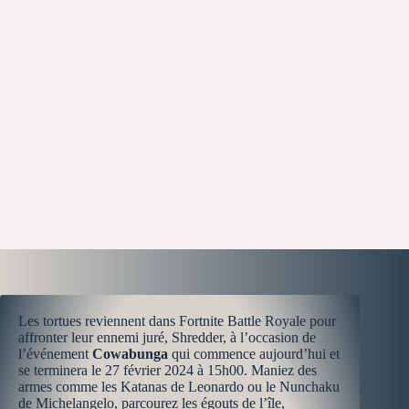
Les tortues reviennent dans Fortnite Battle Royale pour
affronter leur ennemi juré, Shredder, à l’occasion de
l’événement
Cowabunga
qui commence aujourd’hui et
se terminera le 27 février 2024 à 15h00. Maniez des
armes comme les Katanas de Leonardo ou le Nunchaku
de Michelangelo, parcourez les égouts de l’île,