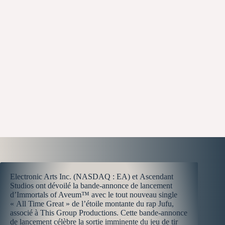
Electronic Arts Inc. (NASDAQ : EA) et Ascendant
Studios ont dévoilé la bande-annonce de lancement
d’Immortals of Aveum™ avec le tout nouveau single
« All Time Great » de l’étoile montante du rap Jufu,
associé à This Group Productions. Cette bande-annonce
de lancement célèbre la sortie imminente du jeu de tir