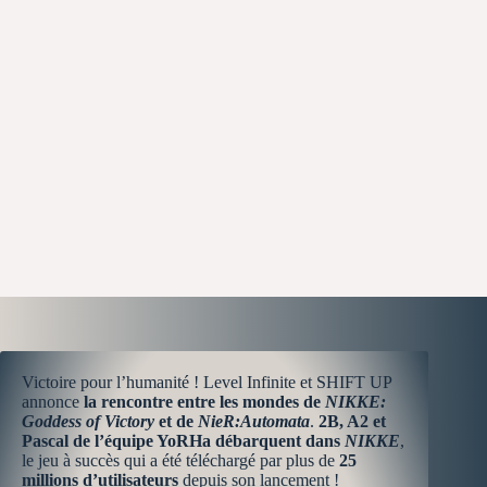
Victoire pour l’humanité ! Level Infinite et SHIFT UP
annonce
la rencontre entre les mondes de
NIKKE:
Goddess of Victory
et de
NieR:Automata
.
2B, A2 et
Pascal de l’équipe YoRHa débarquent dans
NIKKE
,
le jeu à succès qui a été téléchargé par plus de
25
millions d’utilisateurs
depuis son lancement !