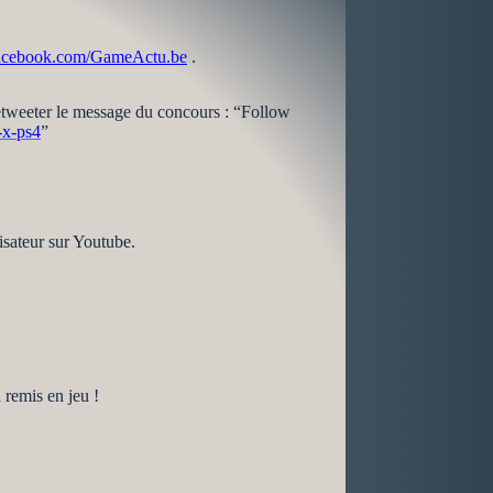
facebook.com/GameActu.be
.
etweeter le message du concours : “Follow
-x-ps4
”
isateur sur Youtube.
 remis en jeu !