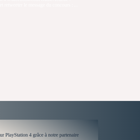
t retweeter le message du concours : ...
r PlayStation 4 grâce à notre partenaire