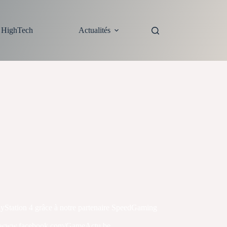
s HighTech
Actualités
layStation 4 grâce à notre partenaire SpeedGaming
tp://www.facebook.com/GameActu.be .