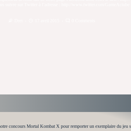
s suivre sur Twitter à l’adresse : http://www.twitter.com/GameActube e
Drei
17 avril 2015
0 Comments
à notre concours Mortal Kombat X pour remporter un exemplaire du jeu su