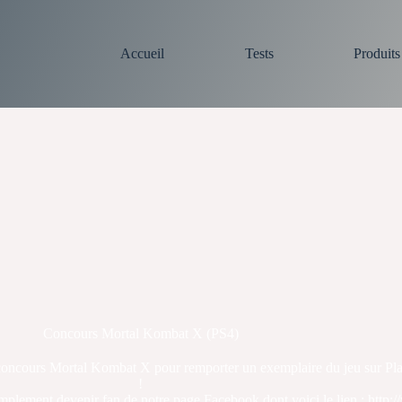
Accueil
Tests
Produit
Concours Mortal Kombat X (PS4)
re concours Mortal Kombat X pour remporter un exemplaire du jeu sur P
!
simplement devenir fan de notre page Facebook dont voici le lien : ht