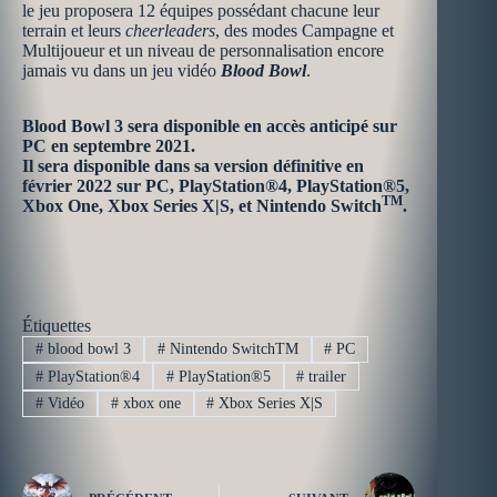
le jeu proposera 12 équipes possédant chacune leur
terrain et leurs
cheerleaders
, des modes Campagne et
Multijoueur et un niveau de personnalisation encore
jamais vu dans un jeu vidéo
Blood Bowl
.
Blood Bowl 3 sera disponible en accès anticipé sur
PC en septembre 2021.
Il sera disponible dans sa version définitive en
février 2022 sur PC, PlayStation®4, PlayStation®5,
TM
Xbox One, Xbox Series X|S, et Nintendo Switch
.
Étiquettes
#
blood bowl 3
#
Nintendo SwitchTM
#
PC
#
PlayStation®️4
#
PlayStation®5
#
trailer
#
Vidéo
#
xbox one
#
Xbox Series X|S