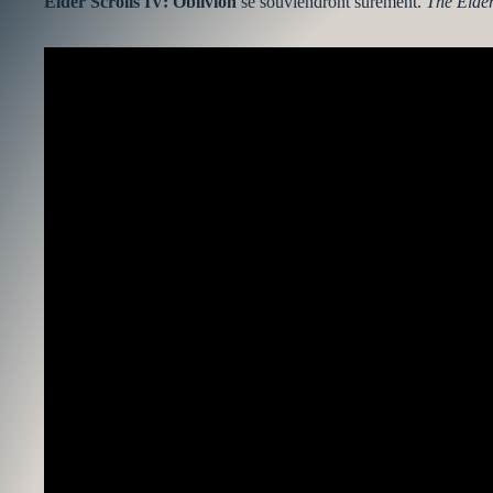
Elder Scrolls IV: Oblivion
se souviendront sûrement.
The Elde