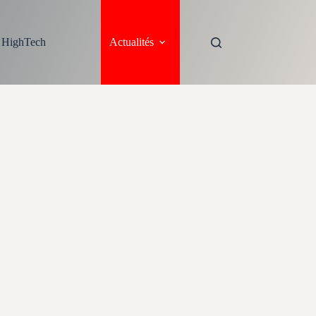
s HighTech
Actualités