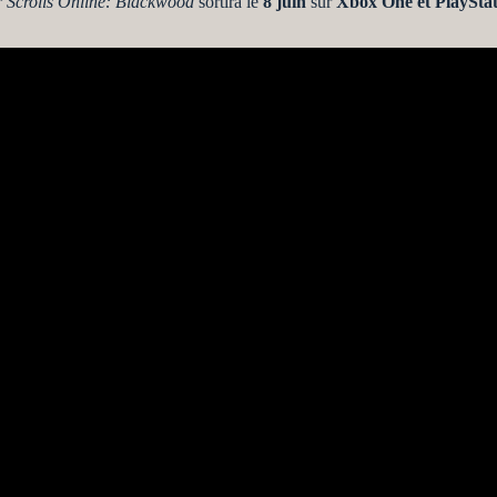
r Scrolls Online: Blackwood
sortira le
8 juin
sur
Xbox One et PlayStat