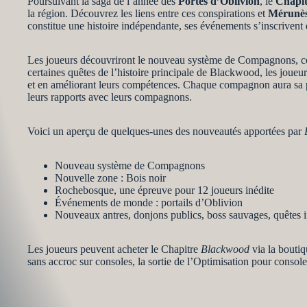
Poursuivant la saga de l’année des
Portes d’Oblivion
, le
Chapi
la région. Découvrez les liens entre ces conspirations et
Mérunès 
constitue une histoire indépendante, ses événements s’inscrivent 
Les joueurs découvriront le nouveau système de Compagnons, conç
certaines quêtes de l’histoire principale de Blackwood, les joue
et en améliorant leurs compétences. Chaque compagnon aura sa pro
leurs rapports avec leurs compagnons.
Voici un aperçu de quelques-unes des nouveautés apportées par
Nouveau système de Compagnons
Nouvelle zone : Bois noir
Rochebosque, une épreuve pour 12 joueurs inédite
Événements de monde : portails d’Oblivion
Nouveaux antres, donjons publics, boss sauvages, quêtes 
Les joueurs peuvent acheter le Chapitre
Blackwood
via la boutiq
sans accroc sur consoles, la sortie de l’Optimisation pour consol