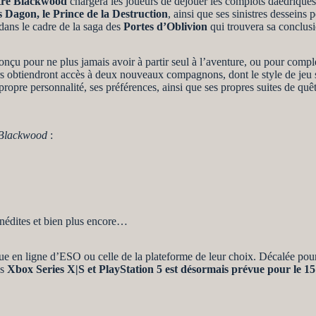
tre Blackwood
chargera les joueurs de déjouer les complots daedrique
Dagon, le Prince de la Destruction
, ainsi que ses sinistres desseins
dans le cadre de la saga des
Portes d’Oblivion
qui trouvera sa conclusi
u pour ne plus jamais avoir à partir seul à l’aventure, ou pour compl
urs obtiendront accès à deux nouveaux compagnons, dont le style de jeu 
pre personnalité, ses préférences, ainsi que ses propres suites de quêt
Blackwood
:
inédites et bien plus encore…
ue en ligne d’ESO ou celle de la plateforme de leur choix. Décalée pou
es
Xbox Series X|S et PlayStation 5 est désormais prévue pour le 15