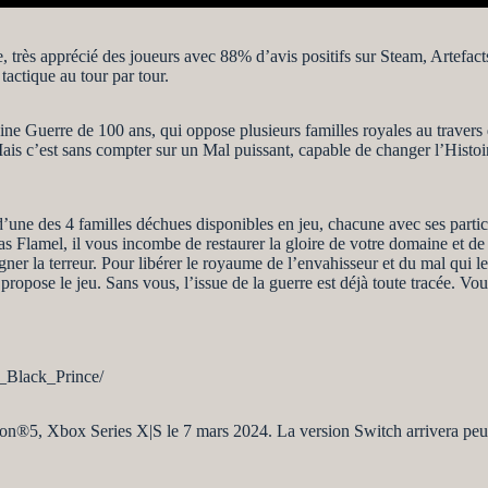
rès apprécié des joueurs avec 88% d’avis positifs sur Steam, Artefact
tactique au tour par tour.
e Guerre de 100 ans, qui oppose plusieurs familles royales au travers de
is c’est sans compter sur un Mal puissant, capable de changer l’Histoi
.
’une des 4 familles déchues disponibles en jeu, chacune avec ses particu
s Flamel, il vous incombe de restaurer la gloire de votre domaine et de
égner la terreur. Pour libérer le royaume de l’envahisseur et du mal qui 
pose le jeu. Sans vous, l’issue de la guerre est déjà toute tracée. Vous 
_Black_Prince/
on®5, Xbox Series X|S le 7 mars 2024. La version Switch arrivera peu