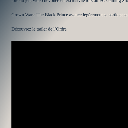
lore du jeu, vidéo dévoilée en exclusivité lors du PC Gaming S
Crown Wars: The Black Prince avance légèrement sa sortie et s
Découvrez le trailer de l’Ordre