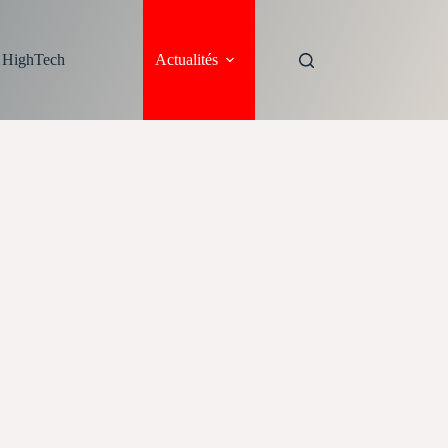
s HighTech
Actualités