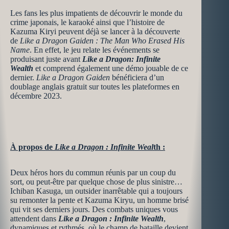
Les fans les plus impatients de découvrir le monde du
crime japonais, le karaoké ainsi que l’histoire de
Kazuma Kiryi peuvent déjà se lancer à la découverte
de
Like a Dragon Gaiden : The Man Who Erased His
Name
. En effet, le jeu relate les événements se
produisant juste avant
Like a Dragon: Infinite
Wealth
et comprend également une démo jouable de ce
dernier.
Like a Dragon Gaiden
bénéficiera d’un
doublage anglais gratuit sur toutes les plateformes en
décembre 2023.
À propos de
Like a Dragon : Infinite Weal
th
:
Deux héros hors du commun réunis par un coup du
sort, ou peut-être par quelque chose de plus sinistre…
Ichiban Kasuga, un outsider inarrêtable qui a toujours
su remonter la pente et Kazuma Kiryu, un homme brisé
qui vit ses derniers jours. Des combats uniques vous
attendent dans
Like a Dragon
: Infinite Wealth
,
dynamiques et rythmés, où le champ de bataille devient