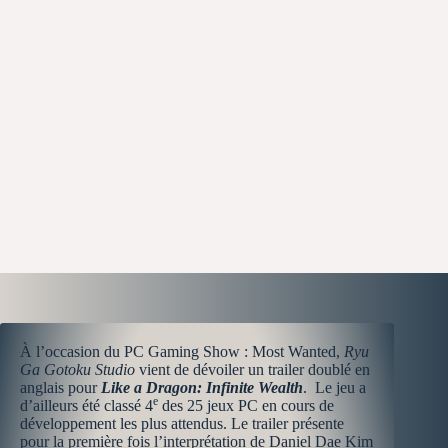
À l’occasion du PC Gaming Show : Most Wanted,
Ryu
Ga Gotoku Studio
vient de dévoiler un trailer doublé en
anglais pour
Like a Dragon: Infinite Wealth
.
Le jeu a
e
d’ailleurs été classé 4
des 25 jeux PC en cours de
développement les plus attendus. Le trailer présente
pour la première fois l’interprétation de Daniel Dae Kim