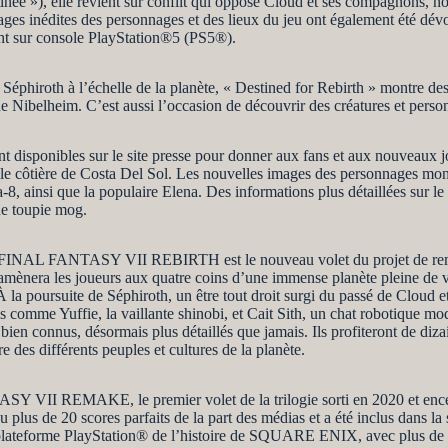
tinée »), elle revient sur conflit qui oppose Cloud et ses compagnons, n
ages inédites des personnages et des lieux du jeu ont également été dé
t sur console PlayStation®5 (PS5®).
e Séphiroth à l’échelle de la planète, « Destined for Rebirth » montre
 de Nibelheim. C’est aussi l’occasion de découvrir des créatures et per
ent disponibles sur le site presse pour donner aux fans et aux nouveaux j
ville côtière de Costa Del Sol. Les nouvelles images des personnages mon
-8, ainsi que la populaire Elena. Des informations plus détaillées sur le
de toupie mog.
 FINAL FANTASY VII REBIRTH est le nouveau volet du projet de rem
nera les joueurs aux quatre coins d’une immense planète pleine de vie
À la poursuite de Séphiroth, un être tout droit surgi du passé de Cloud 
 comme Yuffie, la vaillante shinobi, et Cait Sith, un chat robotique m
 bien connus, désormais plus détaillés que jamais. Ils profiteront de di
e des différents peuples et cultures de la planète.
 REMAKE, le premier volet de la trilogie sorti en 2020 et encensé 
de 20 scores parfaits de la part des médias et a été inclus dans la sé
 plateforme PlayStation® de l’histoire de SQUARE ENIX, avec plus de se