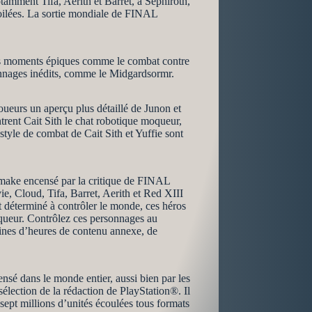
otamment Tifa, Aerith et Barret, à Séphiroth,
voilées. La sortie mondiale de FINAL
 des moments épiques comme le combat contre
sonnages inédits, comme le Midgardsormr.
oueurs un aperçu plus détaillé de Junon et
trent Cait Sith le chat robotique moqueur,
 style de combat de Cait Sith et Yuffie sont
ake encensé par la critique de FINAL
, Cloud, Tifa, Barret, Aerith et Red XIII
et déterminé à contrôler le monde, ces héros
oqueur. Contrôlez ces personnages au
zaines d’heures de contenu annexe, de
dans le monde entier, aussi bien par les
lection de la rédaction de PlayStation®. Il
pt millions d’unités écoulées tous formats