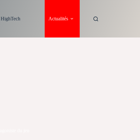
s HighTech
Actualités
agoniste du jeu