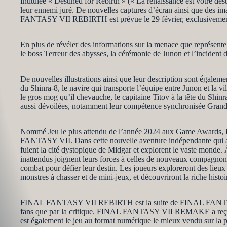
Intitulée « Destined for Rebirth » (« La renaissance est votre des
leur ennemi juré. De nouvelles captures d’écran ainsi que des im
FANTASY VII REBIRTH est prévue le 29 février, exclusivemen
En plus de révéler des informations sur la menace que représent
le boss Terreur des abysses, la cérémonie de Junon et l’incident
De nouvelles illustrations ainsi que leur description sont égalem
du Shinra-8, le navire qui transporte l’équipe entre Junon et la 
le gros mog qu’il chevauche, le capitaine Titov à la tête du Shinra
aussi dévoilées, notamment leur compétence synchronisée Gran
Nommé Jeu le plus attendu de l’année 2024 aux Game Awards,
FANTASY VII. Dans cette nouvelle aventure indépendante qui amè
fuient la cité dystopique de Midgar et explorent le vaste monde. 
inattendus joignent leurs forces à celles de nouveaux compagnons
combat pour défier leur destin. Les joueurs exploreront des lieux
monstres à chasser et de mini-jeux, et découvriront la riche histoir
FINAL FANTASY VII REBIRTH est la suite de FINAL FANTASY VII
fans que par la critique. FINAL FANTASY VII REMAKE a reçu plus 
est également le jeu au format numérique le mieux vendu sur la