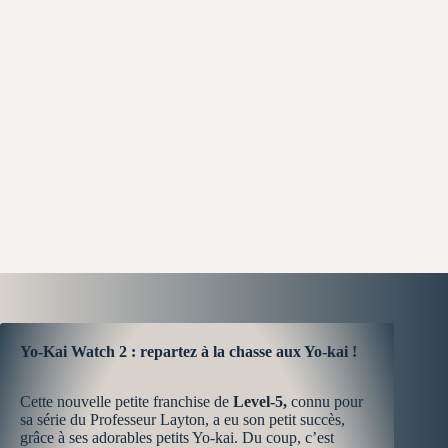
Yo-Kai Watch 2 : repartez à la chasse aux Yo-kai !
Cette nouvelle petite franchise de
Level-5,
connu pour
sa série du Professeur Layton, a eu son petit succès,
grâce à ses adorables petits Yo-kai. Du coup, c’est