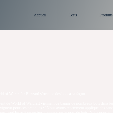
Accueil
Tests
Produit
ld of Warcraft : Blizzard s’occupe des bots à sa façon
upent de World of Warcraft viennent de bannir de nombreux bots dan
 vigueur pour ces pratiques : "Nous avons récemment appliqué des san
automatisant les actions en jeu, connus sous le nom de bots. Nous nous 