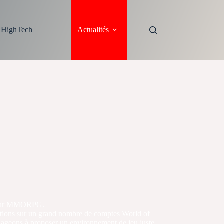
s HighTech
Actualités
s leur MMORPG.
ctions sur un grand nombre de comptes World of
engageons à proposer un environnement de jeu juste