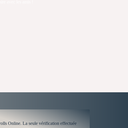
aire avec les amis !
lls Online. La seule vérification effectuée