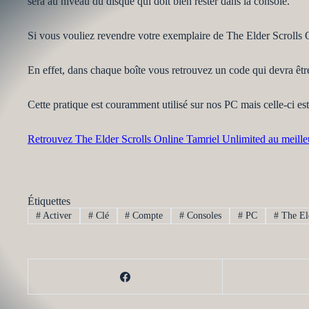
sera au niveau du disque qui doit bien rester dans la console.
Si vous vouliez revendre votre exemplaire de The Elder Scrolls On
En effet, dans chaque boîte vous retrouvez un code qui devra être
Cette pratique est couramment utilisé sur nos PC mais celle-ci est 
Retrouvez The Elder Scrolls Online Tamriel Unlimited au meille
Étiquettes
#
Activer
#
Clé
#
Compte
#
Consoles
#
PC
#
The Eld