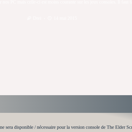
 nos PC mais celle-ci est moins courante sur les jeux consoles. Il faut f
Drei
14 mai 2015
e sera disponible / nécessaire pour la version console de The Elder Scro