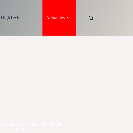
s HighTech
Actualités
e de la présence d'une clé unique.
r Scrolls Online.