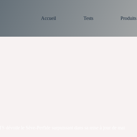
Accueil
Tests
Produit
évoile le Sève-Perfide surpuissant dans sa mise à jour de mai