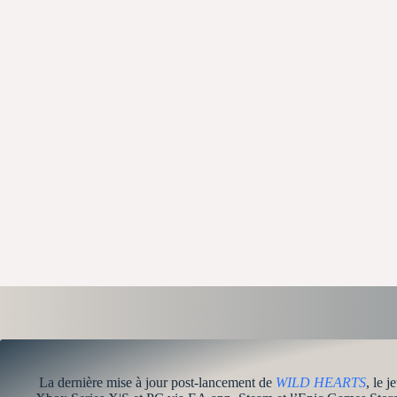
La dernière mise à jour post-lancement de
WILD HEARTS
, le 