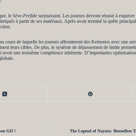
.
ue, le
Sève-Perfide surpuissant
. Les joueurs devront réussir à esquiver
iqués à partir de ses matériaux. Après avoir terminé la quête principale
ction.
u cours de laquelle les joueurs affronteront des Kemonos avec une armu
ent leurs cibles. De plus, le système de dépassement de limite permettra
ont avoir une troisième compétence inhérente. D’importantes optimisatio
globale.
mon GO !
The Legend of Nayuta: Boundless Tra