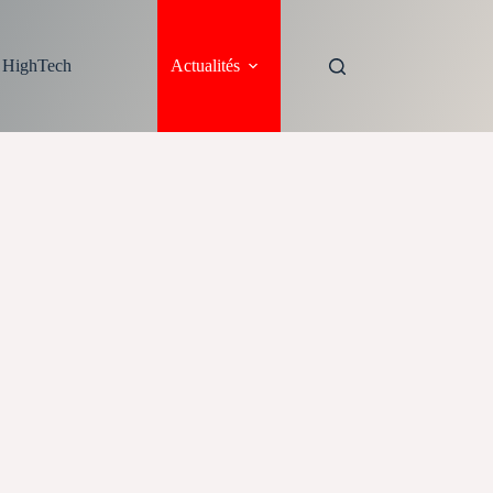
s HighTech
Actualités