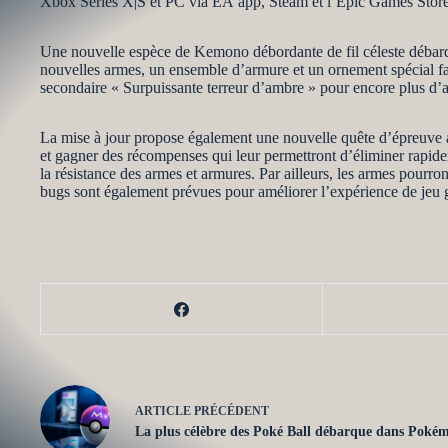
Xbox Series X|S et PC via EA app, Steam et l’Epic Games Store
Une nouvelle espèce de Kemono débordante de fil céleste débarq
nouvelles armes, un ensemble d’armure et un ornement spécial fabr
secondaire « Surpuissante terreur d’ambre » pour encore plus d’a
La mise à jour propose également une nouvelle quête d’épreuve a
et gagner des récompenses qui leur permettront d’éliminer rapidem
la résistance des armes et armures. Par ailleurs, les armes pourr
bugs sont également prévues pour améliorer l’expérience de jeu 
ARTICLE
PRÉCÉDENT
La plus célèbre des Poké Ball débarque dans Poké