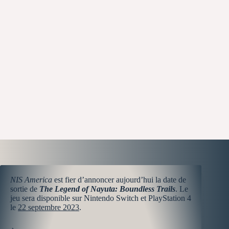
NIS America
est fier d’annoncer aujourd’hui la date de
sortie de
The Legend of Nayuta: Boundless Trails
. Le
jeu sera disponible sur Nintendo Switch et PlayStation 4
le
22 septembre 2023
.