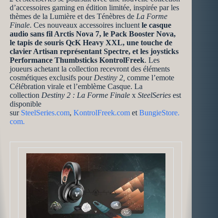
d’accessoires gaming en édition limitée, inspirée par les
thèmes de la Lumière et des Ténèbres de
La Forme
Finale
. Ces nouveaux accessoires incluent
le casque
audio sans fil Arctis Nova 7, le Pack Booster Nova,
le tapis de souris QcK Heavy XXL, une touche de
clavier Artisan représentant Spectre, et les joysticks
Performance Thumbsticks KontrolFreek
. Les
joueurs achetant la collection recevront des éléments
cosmétiques exclusifs pour
Destiny 2,
comme l’emote
Célébration virale et l’emblème Casque. La
collection
Destiny 2 : La Forme Finale
x
SteelSeries
est
disponible
sur
SteelSeries.com
,
KontrolFreek.com
et
BungieStore.
com
.