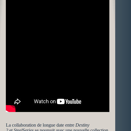
La collaboration de longue date entre
Destiny
2
et
SteelSeries
se poursuit avec une nouvelle collection