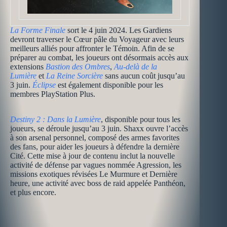
La Forme Finale
sort le 4 juin 2024. Les Gardiens
devront traverser le Cœur pâle du Voyageur avec leurs
meilleurs alliés pour affronter le Témoin. Afin de se
préparer au combat, les joueurs ont désormais accès aux
extensions
Bastion des Ombres
,
Au-delà de la
Lumière
et
La Reine Sorcière
sans aucun coût jusqu’au
3 juin.
Éclipse
est également disponible pour les
membres PlayStation Plus.
Destiny 2 : Dans la Lumière
, disponible pour tous les
joueurs, se déroule jusqu’au 3 juin. Shaxx ouvre l’accès
à son arsenal personnel, composé des armes favorites
des fans, pour aider les joueurs à défendre la dernière
Cité. Cette mise à jour de contenu inclut la nouvelle
activité de défense par vagues nommée Agression, les
missions exotiques révisées Le Murmure et Dernière
heure, une activité avec boss de raid appelée Panthéon,
et plus encore.