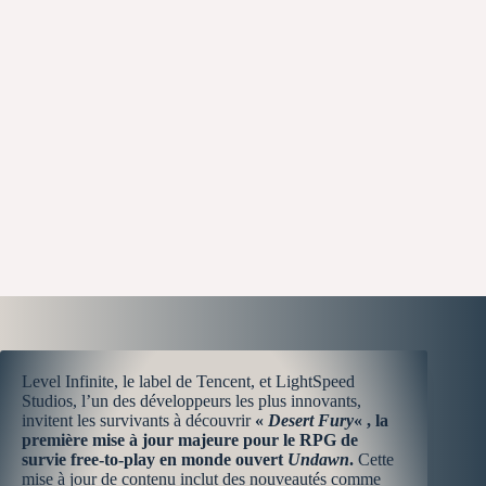
Level Infinite, le label de Tencent, et LightSpeed
Studios, l’un des développeurs les plus innovants,
invitent les survivants à découvrir
«
Desert Fury
« , la
première mise à jour majeure pour le RPG de
survie free-to-play en monde ouvert
Undawn
.
Cette
mise à jour de contenu inclut des nouveautés comme