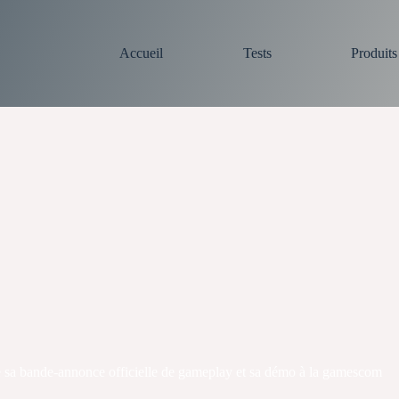
Accueil
Tests
Produit
a bande-annonce officielle de gameplay et sa démo à la gamescom