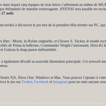
ades dans lequel cinq équipes de trois héros s’affrontent au milieu de
rgos thématisés de manière extravagante.
HYENAS
sera jouable en exclu
 27 août
.
nt invités à découvrir le jeu lors de la première bêta fermée sur PC, qu
 têtes : Mozie, la Hyène originelle, et Ulysses S. Tucker, le roadie rock 
ôtés de Prima la ballerine, Commander Wright l’astronaute, Hero-Ki le c
 et Galaxia la drag-queen inébranlable.
S
a également dévoilé sa nouvelle illustration principale. Cet
artwork
met
rteur.
x Series X|S, Xbox One, Windows et Mac. Vous pouvez l’ajouter à votre 
ivez le jeu sur
Twitter
,
Facebook
et
Instagram
pour ne rater aucune nou