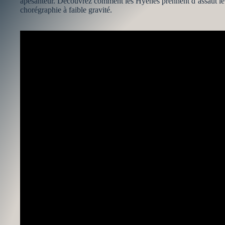
apesanteur. Découvrez comment les Hyènes prennent d’assaut le 
chorégraphie à faible gravité.