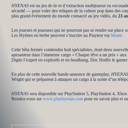
HYENAS
est un jeu de tir et d’extraction multijoueur en escou
sécurité — pour voler des reliques de la culture pop dans des ca
plus grand événement du monde consacré au jeu vidéo, du
23 au
Les joueurs et joueuses qui ne pourront pas se rendre sur place so
Les Hyènes en herbe peuvent s’inscrire au Playtest via
Steam.
Cette bêta fermée contiendra huit spécialistes, dont deux nouvelles
apesanteur dans l’immense cargo « Chaque rêve a un prix » aux c
Digits l’expert en explosifs et en headbang, Doc Hotfix le gamer
En plus de cette nouvelle bande-annonce de gameplay,
HYENA
Wright qui se préparent à attaquer un cargo à la sortie d’un télépo
HYENAS
sera disponible sur PlayStation 5, PlayStation 4, Xbo
Rendez-vous sur
www.playhyenas.com
pour en savoir plus et su