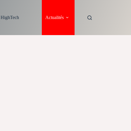
s HighTech
Actualités