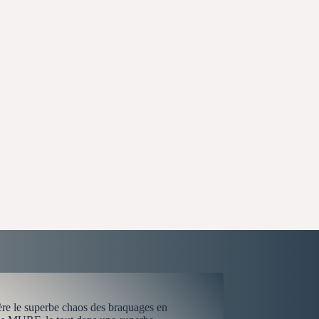
re le superbe chaos des braquages en