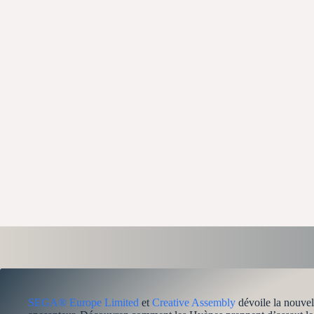
SEGA® Europe Limited
et
Creative Assembly
dévoile la nouve