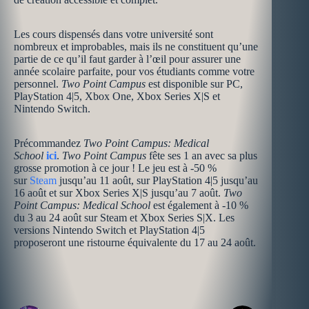
Les cours dispensés dans votre université sont
nombreux et improbables, mais ils ne constituent qu’une
partie de ce qu’il faut garder à l’œil pour assurer une
année scolaire parfaite, pour vos étudiants comme votre
personnel.
Two Point Campus
est disponible sur PC,
PlayStation 4|5, Xbox One, Xbox Series X|S et
Nintendo Switch.
Précommandez
Two Point Campus: Medical
School
ici
.
Two Point Campus
fête ses 1 an avec sa plus
grosse promotion à ce jour ! Le jeu est à -50 %
sur
Steam
jusqu’au 11 août, sur PlayStation 4|5 jusqu’au
16 août et sur Xbox Series X|S jusqu’au 7 août.
Two
Point Campus: Medical School
est également à -10 %
du 3 au 24 août sur Steam et Xbox Series S|X. Les
versions Nintendo Switch et PlayStation 4|5
proposeront une ristourne équivalente du 17 au 24 août.