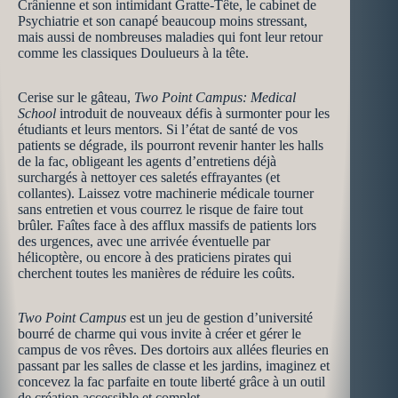
Crânienne et son intimidant Gratte-Tête, le cabinet de
Psychiatrie et son canapé beaucoup moins stressant,
mais aussi de nombreuses maladies qui font leur retour
comme les classiques Doulueurs à la tête.
Cerise sur le gâteau,
Two Point Campus: Medical
School
introduit de nouveaux défis à surmonter pour les
étudiants et leurs mentors. Si l’état de santé de vos
patients se dégrade, ils pourront revenir hanter les halls
de la fac, obligeant les agents d’entretiens déjà
surchargés à nettoyer ces saletés effrayantes (et
collantes). Laissez votre machinerie médicale tourner
sans entretien et vous courrez le risque de faire tout
brûler. Faîtes face à des afflux massifs de patients lors
des urgences, avec une arrivée éventuelle par
hélicoptère, ou encore à des praticiens pirates qui
cherchent toutes les manières de réduire les coûts.
Two Point Campus
est un jeu de gestion d’université
bourré de charme qui vous invite à créer et gérer le
campus de vos rêves. Des dortoirs aux allées fleuries en
passant par les salles de classe et les jardins, imaginez et
concevez la fac parfaite en toute liberté grâce à un outil
de création accessible et complet.