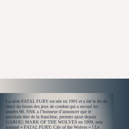
La série FATAL FURY est née en 1991 et a été le fer de
lance du boum des jeux de combat qui a secoué les
années 90. SNK a l’honneur d’annoncer que le
prochain titre de la franchise, premier ajout depuis
GAROU: MARK OF THE WOLVES en 1999, sera
nommé « FATAL FURY: City of the Wolves » ! Le