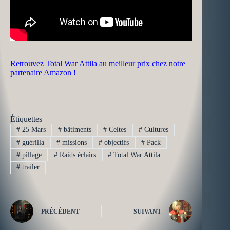
Retrouvez Total War Attila au meilleur prix chez notre
partenaire Amazon !
Étiquettes
#
25 Mars
#
bâtiments
#
Celtes
#
Cultures
#
guérilla
#
missions
#
objectifs
#
Pack
#
pillage
#
Raids éclairs
#
Total War Attila
#
trailer
PRÉCÉDENT
SUIVANT