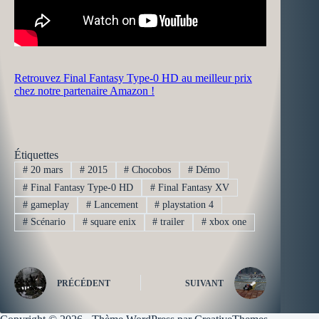
Retrouvez Final Fantasy Type-0 HD au meilleur prix
chez notre partenaire Amazon !
Étiquettes
#
20 mars
#
2015
#
Chocobos
#
Démo
#
Final Fantasy Type-0 HD
#
Final Fantasy XV
#
gameplay
#
Lancement
#
playstation 4
#
Scénario
#
square enix
#
trailer
#
xbox one
PRÉCÉDENT
SUIVANT