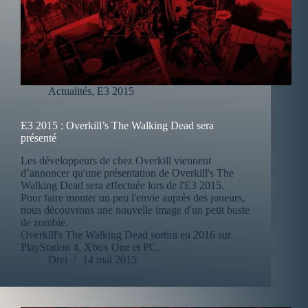
Actualités
,
E3 2015
E3 2015 : Overkill’s The Walking Dead sera
présenté
Les développeurs de chez Overkill viennent
d’annoncer qu'une présentation de Overkill's The
Walking Dead sera effectuée lors de l'E3 2015.
Pour faire monter un peu l'envie auprès des joueurs,
nous découvrons une nouvelle image d'un petit buste
de zombie.
Overkill's The Walking Dead sortira en 2016 sur
PlayStation 4, Xbox One et PC.
Drei
14 mai 2015