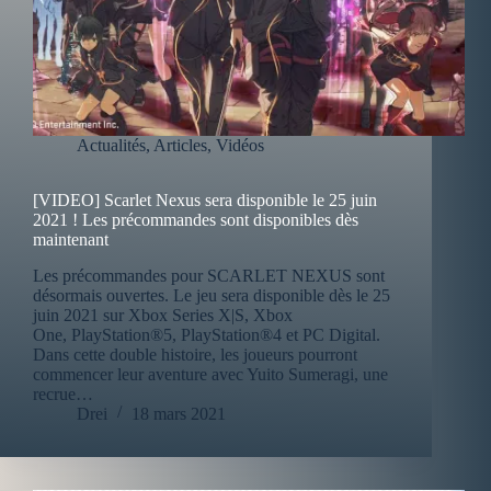
Actualités
,
Articles
,
Vidéos
[VIDEO] Scarlet Nexus sera disponible le 25 juin
2021 ! Les précommandes sont disponibles dès
maintenant
Les précommandes pour SCARLET NEXUS sont
désormais ouvertes. Le jeu sera disponible dès le 25
juin 2021 sur Xbox Series X|S, Xbox
One, PlayStation®5, PlayStation®4 et PC Digital.
Dans cette double histoire, les joueurs pourront
commencer leur aventure avec Yuito Sumeragi, une
recrue…
Drei
18 mars 2021