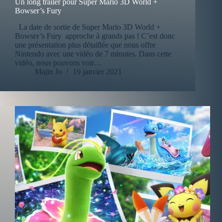
Un long trailer pour Super Mario 3D World +
Bowser’s Fury
La date de sortie de Super Mario 3D World +
Bowser’s Fury approche à grands pas ! C’est donc
une présentation plus détaillée que nous offre
Nintendo avec une vidéo de 7 minutes. Dans cette
vidéo, nous pouvons voir…
Majin Jo
19 janvier 2021