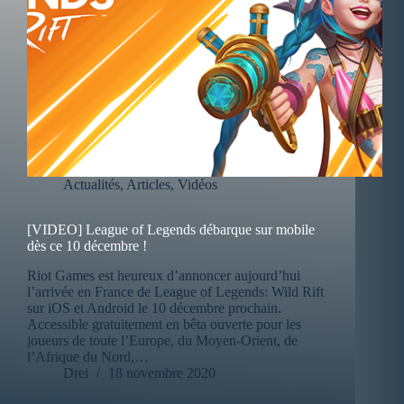
Actualités
,
Articles
,
Vidéos
[VIDEO] League of Legends débarque sur mobile
dès ce 10 décembre !
Riot Games est heureux d’annoncer aujourd’hui
l’arrivée en France de League of Legends: Wild Rift
sur iOS et Android le 10 décembre prochain.
Accessible gratuitement en bêta ouverte pour les
joueurs de toute l’Europe, du Moyen-Orient, de
l’Afrique du Nord,…
Drei
18 novembre 2020