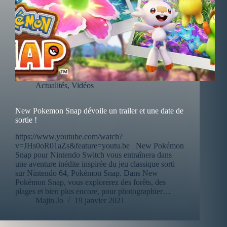
Actualités
,
Vidéos
New Pokemon Snap dévoile un trailer et une date de
sortie !
https://www.youtube.com/watch?
v=JHs0oR01aZs&feature=youtu.be New Pokémon
Snap pour Nintendo Switch vous entraînera dans
une aventure inédite inspirée du jeu classique sorti
sur Nintendo 64, Pokémon Snap. Dans New
Pokémon Snap, vous explorerez des forêts, des
plages et bien plus encore, pour photographier…
Majin Jo
19 janvier 2021