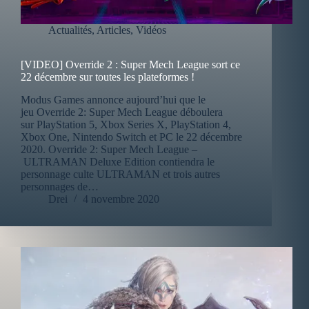
Actualités
,
Articles
,
Vidéos
[VIDEO] Override 2 : Super Mech League sort ce
22 décembre sur toutes les plateformes !
Modus Games annonce aujourd’hui que le
jeu Override 2: Super Mech League déboulera
sur PlayStation 5, Xbox Series X, PlayStation 4,
Xbox One, Nintendo Switch et PC le 22 décembre
2020. Override 2: Super Mech League –
ULTRAMAN Deluxe Edition contiendra le
personnage culte ULTRAMAN et trois autres
personnages de…
Drei
4 novembre 2020