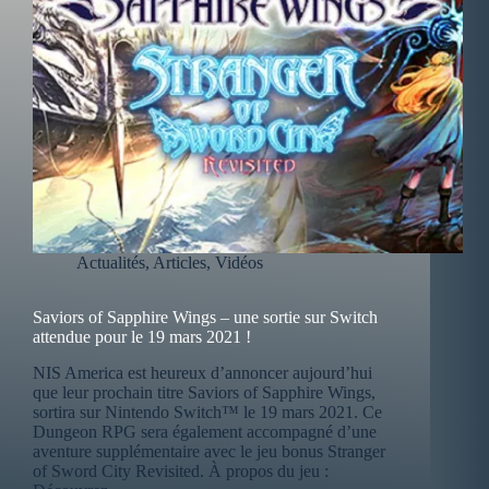
Actualités
,
Articles
,
Vidéos
Saviors of Sapphire Wings – une sortie sur Switch
attendue pour le 19 mars 2021 !
NIS America est heureux d’annoncer aujourd’hui
que leur prochain titre Saviors of Sapphire Wings,
sortira sur Nintendo Switch™ le 19 mars 2021. Ce
Dungeon RPG sera également accompagné d’une
aventure supplémentaire avec le jeu bonus Stranger
of Sword City Revisited. À propos du jeu :