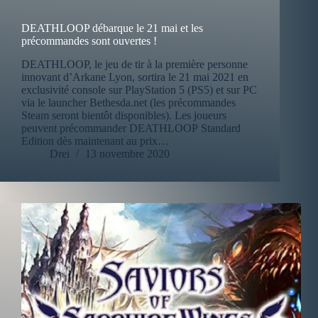
DEATHLOOP débarque le 21 mai et les
précommandes sont ouvertes !
DEATHLOOP, le jeu de tir à la première personne
innovant d’Arkane Lyon, sortira le 21 mai 2021 en
exclusivité console sur PlayStation 5 (PS5) et sur PC
via le launcher Bethesda.net (les précommandes
Steam seront bientôt disponibles). Les joueurs
peuvent précommander DEATHLOOP Standard
Edition dès maintenant au prix…
Drei
13 novembre 2020