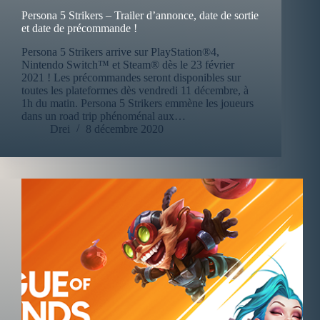
Persona 5 Strikers – Trailer d’annonce, date de sortie
et date de précommande !
Persona 5 Strikers arrive sur PlayStation®4,
Nintendo Switch™ et Steam® dès le 23 février
2021 ! Les précommandes seront disponibles sur
toutes les plateformes dès vendredi 11 décembre, à
1h du matin. Persona 5 Strikers emmène les joueurs
dans un road trip phénoménal aux…
Drei
8 décembre 2020