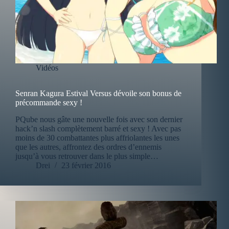
Vidéos
Senran Kagura Estival Versus dévoile son bonus de
précommande sexy !
PQube nous gâte une nouvelle fois avec son dernier
hack’n slash complètement barré et sexy ! Avec pas
moins de 30 combattantes plus affriolantes les unes
que les autres, affrontez des ordres d’ennemis
jusqu’à vous retrouver dans le plus simple…
Drei
23 février 2016