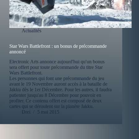
Actualités
Star Wars Battlefront : un bonus de précommande
annoncé
Electronic Arts annonce aujourd'hui qu'un bonus
sera offert pour toute précommande du titre Star
Wars Battlefront.
Les personnes qui font une précommande du jeu
avant le 19 Novembre auront accès à la bataille de
Jakku dès le 1er Décembre. Pour les autres, il faudra
patienter jusqu'au 8 Décembre pour pouvoir en
profiter. Ce contenu offert est composé de deux
cartes qui se déroulent sur la planète Jakku.
Drei
5 mai 2015