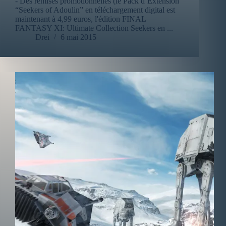
- Des remises promotionnelles (le Pack d’Extension
“Seekers of Adoulin” en téléchargement digital est
maintenant à 4,99 euros, l'édition FINAL
FANTASY XI: Ultimate Collection Seekers en ...
Drei
6 mai 2015