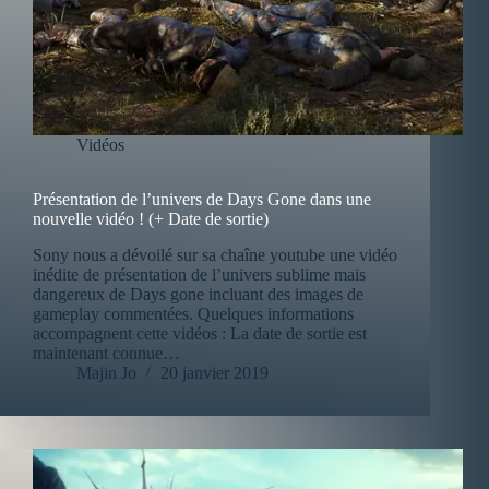
Vidéos
Présentation de l’univers de Days Gone dans une
nouvelle vidéo ! (+ Date de sortie)
Sony nous a dévoilé sur sa chaîne youtube une vidéo
inédite de présentation de l’univers sublime mais
dangereux de Days gone incluant des images de
gameplay commentées. Quelques informations
accompagnent cette vidéos : La date de sortie est
maintenant connue…
Majin Jo
20 janvier 2019