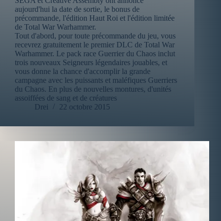
SEGA et Creative Assembly ont annoncé
aujourd'hui la date de sortie, le bonus de
précommande, l'édition Haut Roi et l'édition limitée
de Total War Warhammer.
Tout d'abord, pour toute précommande du jeu, vous
recevrez gratuitement le premier DLC de Total War
Warhammer. Le pack race Guerrier du Chaos inclut
trois nouveaux Seigneurs légendaires jouables, et
vous donne la chance d'accomplir la grande
campagne avec les puissants et maléfiques Guerriers
du Chaos. En plus de nouvelles montures, d'unités
assoiffées de sang et de créatures
Drei
22 octobre 2015