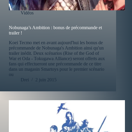
Vidéos
Nobunaga’s Ambition : bonus de précommande et
trailer !
Koei Tecmo met en avant aujourd'hui les bonus de
précommande de Nobunaga's Ambition ainsi qu'un
trailer inédit. Deux scénarios (Rise of the God of
War et Oda - Tokugawa Alliance) seront offerts aux
fans qui effectueront une précommande de ce titre
dans un magasin Smartoys pour le premier scénario
ou
Drei
2 juin 2015