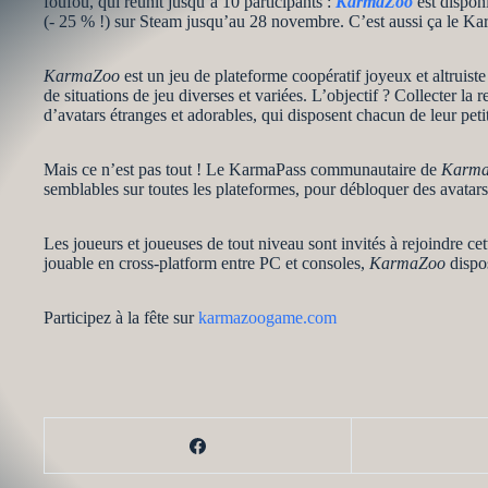
foufou, qui réunit jusqu’à 10 participants :
KarmaZoo
est dispon
(- 25 % !) sur Steam jusqu’au 28 novembre. C’est aussi ça le Ka
KarmaZoo
est un jeu de plateforme coopératif joyeux et altruis
de situations de jeu diverses et variées. L’objectif ? Collecter la
d’avatars étranges et adorables, qui disposent chacun de leur peti
Mais ce n’est pas tout ! Le KarmaPass communautaire de
Karm
semblables sur toutes les plateformes, pour débloquer des avatar
Les joueurs et joueuses de tout niveau sont invités à rejoindre c
jouable en cross-platform entre PC et consoles,
KarmaZoo
dispo
Participez à la fête sur
karmazoogame.com