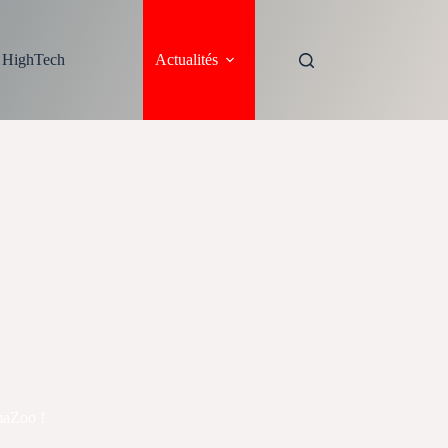
s HighTech
Actualités
maZoo !