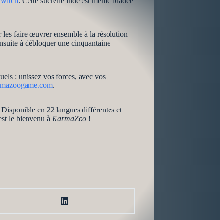
Switch
. Cette sucrerie indé est même bradée
 les faire œuvrer ensemble à la résolution
a ensuite à débloquer une cinquantaine
uels : unissez vos forces, avec vos
rmazoogame.com
.
 Disponible en 22 langues différentes et
est le bienvenu à
KarmaZoo
!