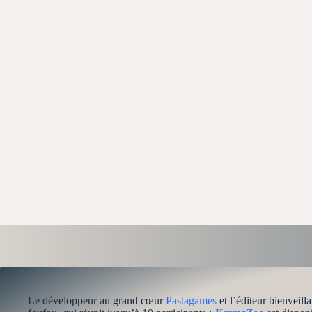
Le développeur au grand cœur
Pastagames
et l’éditeur bienveill