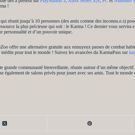
ible dès à présent sur
PlayStation 5
,
Xbox Series X|S
,
PC
et
Nintendo 
rma !
te qui réunit jusqu’à 10 personnes (des amis comme des inconnu.e.s) pour
 ressource la plus précieuse qui soit : le Karma ! Ce dernier vous servir
te personnalité et d’un pouvoir unique.
aZoo
offre une alternative gratuite aux ennuyeux passes de combat habit
s inédits pour tout le monde ! Suivez les avancées du KarmaPass sur
ka
ette grande communauté bienveillante, réunie autour d’un même objectif.
se également de salons privés pour jouer avec ses amis. Tout le monde 