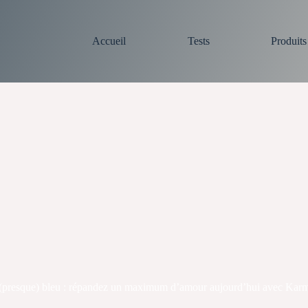
Accueil
Tests
Produit
st (presque) bleu : répandez un maximum d’amour aujourd’hui avec Kar