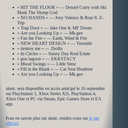
« HIT THE FLOOR » — Denzel Curry with Ski
Mask The Slump God
« NO HANDS » — Joey Valence & Brae ft. Z-
Trip
« Trap Door » — Jake One ft. MF Doom
« Are you Looking Up » — Mk.gee
« Fan the Fire » — Earth, Wind & Fire
« NEW HEART DESIGN » — Turnstile
« destroy me » — 2hollis
« In Circles » — Sunny Day Real Estate
« goo lagoon » — EKKSTACY
« Mood Swings » — Little Simz
« Fill in the Blank » — Car Seat Headrest
« Are you Looking Up » — Mk.gee
skate.
sera disponible en accès anticipé le 16 septembre
sur PlayStation 5, Xbox Series X|S, PlayStation 4,
Xbox One et PC via Steam, Epic Games Store et EA
app.
Pour en savoir plus sur
skate.
rendez-vous sur
le site
officiel
.