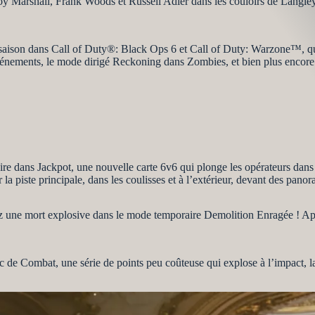
roy Marshall, Frank Woods et Russell Adler dans les couloirs de Langle
mi-saison dans Call of Duty®: Black Ops 6 et Call of Duty: Warzone™, qu
nements, le mode dirigé Reckoning dans Zombies, et bien plus encore
oire dans Jackpot, une nouvelle carte 6v6 qui plonge les opérateurs dans
la piste principale, dans les coulisses et à l’extérieur, devant des panor
z une mort explosive dans le mode temporaire Demolition Enragée ! Ap
 de Combat, une série de points peu coûteuse qui explose à l’impact, lai