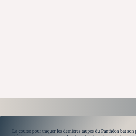
La course pour traquer les dernières taupes du Panthéon bat son 