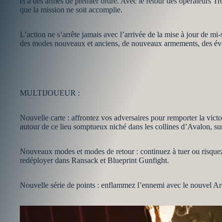
et à des armes de premier ordre. Avec le retour des opérateurs T
que la mission ne soit accomplie.
L’action ne s’arrête jamais avec l’arrivée de la mise à jour de 
des modes nouveaux et anciens, de nouveaux armements, des évé
MULTIJOUEUR :
Nouvelle carte : affrontez vos adversaires pour remporter la vict
autour de ce lieu somptueux niché dans les collines d’Avalon, sur 
Nouveaux modes et modes de retour : continuez à tuer ou risque
redéployer dans Ransack et Blueprint Gunfight.
Nouvelle série de points : enflammez l’ennemi avec le nouvel Arc