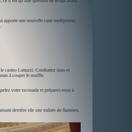
y, ce n’est qu’une question de temps avant
i apporte une nouvelle carte multijoueur,
.
 le casino Luttazzi. Combattez dans et
amas à couper le souffle.
pelez votre escouade et préparez-vous à
ssant derrière elle une traînée de flammes.