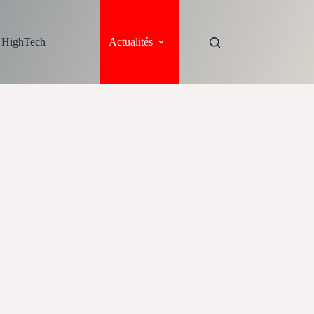
s HighTech
Actualités