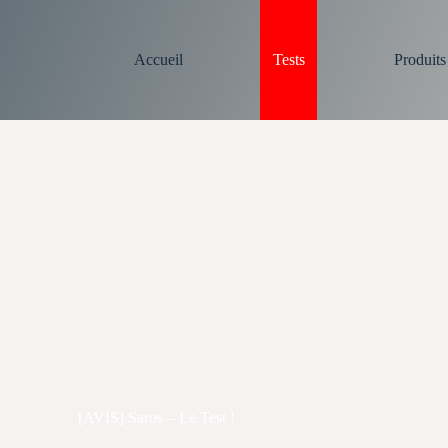
Accueil
Tests
Produit
[AVIS] Saros – Le Test !