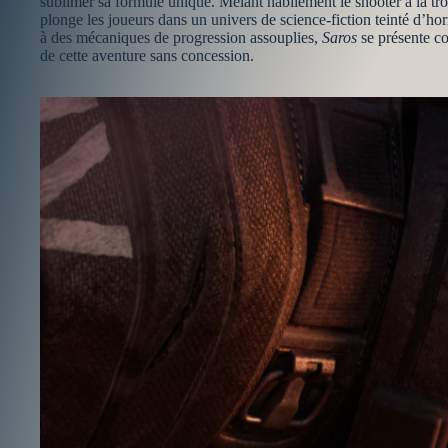
sublimer sa formule unique. Mêlant habilement le shooter à la t
plonge les joueurs dans un univers de science-fiction teinté d’h
à des mécaniques de progression assouplies,
Saros
se présente co
de cette aventure sans concession.