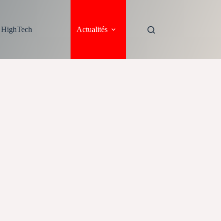
s HighTech
Actualités