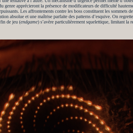
es d’une tentative à l’autre. Un mécanisme d’urgence permet même d’obten
 du genre apprécieront la présence de modificateurs de difficulté hauteme
urpuissants. Les affrontements contre les boss constituent les sommets de
tion absolue et une maîtrise parfaite des patterns d’esquive. On regret
fin de jeu (
endgame
) s’avère particulièrement squelettique, limitant la 