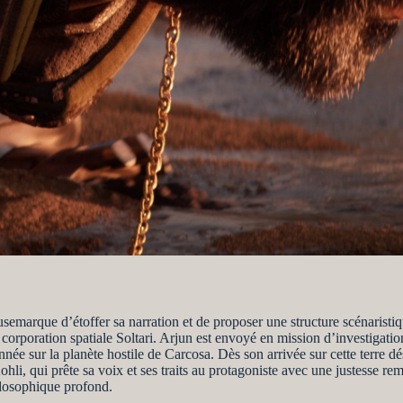
emarque d’étoffer sa narration et de proposer une structure scénaristiq
corporation spatiale Soltari. Arjun est envoyé en mission d’investigatio
 sur la planète hostile de Carcosa. Dès son arrivée sur cette terre dé
hli, qui prête sa voix et ses traits au protagoniste avec une justesse rem
losophique profond.