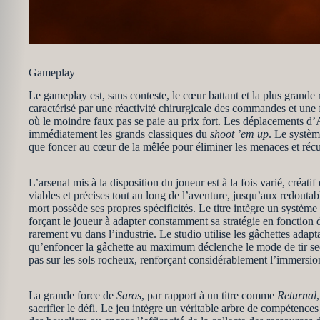
Gameplay
Le gameplay est, sans conteste, le cœur battant et la plus grande 
caractérisé par une réactivité chirurgicale des commandes et u
où le moindre faux pas se paie au prix fort. Les déplacements d’A
immédiatement les grands classiques du
shoot ’em up
. Le systèm
que foncer au cœur de la mêlée pour éliminer les menaces et récup
L’arsenal mis à la disposition du joueur est à la fois varié, créat
viables et précises tout au long de l’aventure, jusqu’aux redoutab
mort possède ses propres spécificités. Le titre intègre un systè
forçant le joueur à adapter constamment sa stratégie en fonction 
rarement vu dans l’industrie. Le studio utilise les gâchettes adapt
qu’enfoncer la gâchette au maximum déclenche le mode de tir sec
pas sur les sols rocheux, renforçant considérablement l’immersion
La grande force de
Saros
, par rapport à un titre comme
Returnal
sacrifier le défi. Le jeu intègre un véritable arbre de compétenc