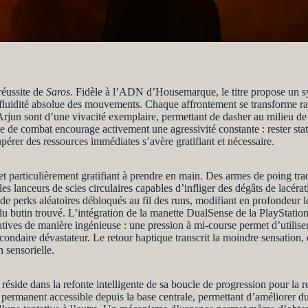
réussite de
Saros
. Fidèle à l’ADN d’Housemarque, le titre propose un s
ne fluidité absolue des mouvements. Chaque affrontement se transforme 
rjun sont d’une vivacité exemplaire, permettant de dasher au milieu de 
e de combat encourage activement une agressivité constante : rester stat
érer des ressources immédiates s’avère gratifiant et nécessaire.
if et particulièrement gratifiant à prendre en main. Des armes de poing tr
les lanceurs de scies circulaires capables d’infliger des dégâts de lacéra
me de perks aléatoires débloqués au fil des runs, modifiant en profonde
du butin trouvé. L’intégration de la manette DualSense de la PlayStation 
atives de manière ingénieuse : une pression à mi-course permet d’utiliser 
ondaire dévastateur. Le retour haptique transcrit la moindre sensation
 sensorielle.
, réside dans la refonte intelligente de sa boucle de progression pour la 
es permanent accessible depuis la base centrale, permettant d’améliorer 