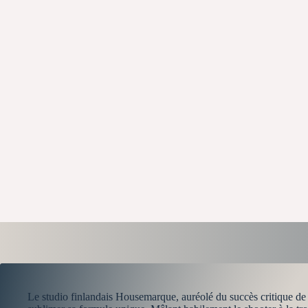
Le studio finlandais Housemarque, auréolé du succès critique d