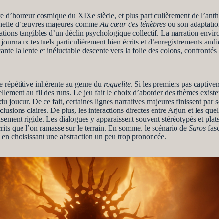
ture d’horreur cosmique du XIXe siècle, et plus particulièrement de l’an
onnelle d’œuvres majeures comme
Au cœur des ténèbres
ou son adaptati
ations tangibles d’un déclin psychologique collectif. La narration env
 journaux textuels particulièrement bien écrits et d’enregistrements audi
nte la lente et inéluctable descente vers la folie des colons, confronté
re répétitive inhérente au genre du
roguelite
. Si les premiers pas captiven
ellement au fil des runs. Le jeu fait le choix d’aborder des thèmes existent
du joueur. De ce fait, certaines lignes narratives majeures finissent par
nclusions claires. De plus, les interactions directes entre Arjun et les 
usement rigide. Les dialogues y apparaissent souvent stéréotypés et plats
rits que l’on ramasse sur le terrain. En somme, le scénario de
Saros
fasc
en choisissant une abstraction un peu trop prononcée.