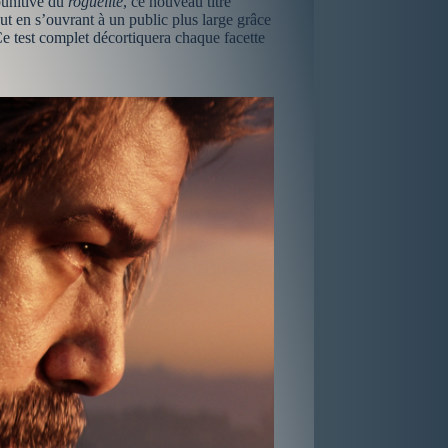
punitive du
roguelite
, ce nouveau titre
ut en s’ouvrant à un public plus large grâce
e test complet décortiquera chaque facette