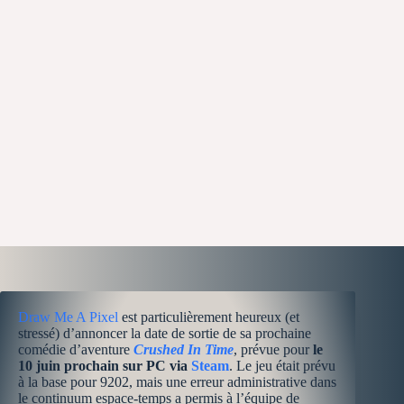
Draw Me A Pixel
est particulièrement heureux (et
stressé) d’annoncer la date de sortie de sa prochaine
comédie d’aventure
Crushed In Time
, prévue pour
le
10 juin prochain sur PC via
Steam
. Le jeu était prévu
à la base pour 9202, mais une erreur administrative dans
le continuum espace-temps a permis à l’équipe de