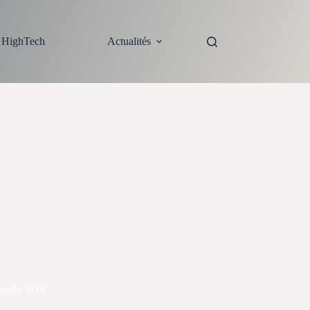
s HighTech
Actualités
ntendo 3DS.