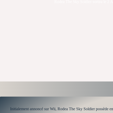
Rodea The Sky Soldier sortira le 2 Av
Initialement annoncé sur Wii, Rodea The Sky Soldier possède en