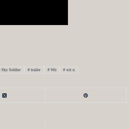
 Sky Soldier
#
trailer
#
Wii
#
wii u