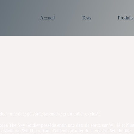
Accueil
Tests
Produit
ea : une date de sortie japonaise et un trailer exclusif
odea The Sky Soldier possède enfin une date de sortie sur Wii U et Ni
a Nintendo Wii U pourront d'ailleurs profiter de la version Wii du titre.