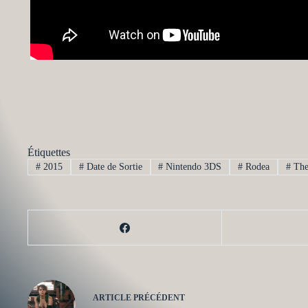
Étiquettes
#
2015
#
Date de Sortie
#
Nintendo 3DS
#
Rodea
#
The
ARTICLE
PRÉCÉDENT